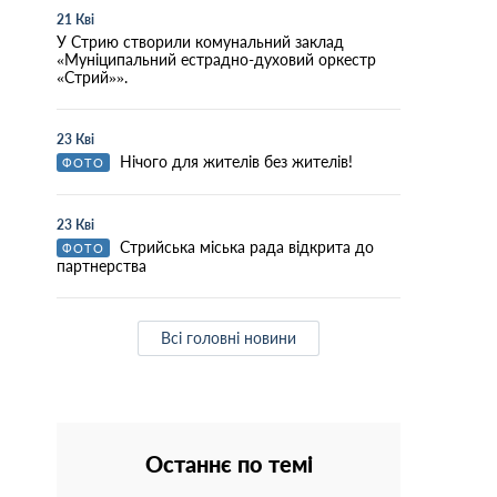
21 Кві
У Стрию створили комунальний заклад
«Муніципальний естрадно-духовий оркестр
«Стрий»».
23 Кві
Нічого для жителів без жителів!
ФОТО
23 Кві
Стрийська міська рада відкрита до
ФОТО
партнерства
Всі головні новини
Останнє по темі