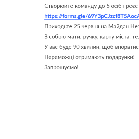
Створюйте команду до 5 осіб і реєс
https://forms.gle/69Y3pCJzcf8T5Aoc
Приходьте 25 червня на Майдан Нез
З собою мати: ручку, карту міста, т
У вас буде 90 хвилин, щоб впоратис
Переможці отримають подарунки!
Запрошуємо!