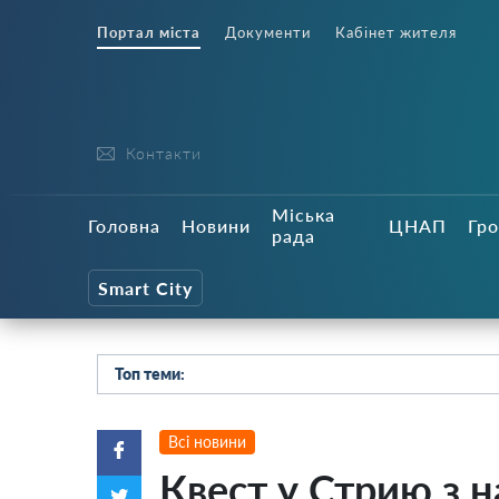
Портал міста
Документи
Кабінет жителя
Контакти
Міська
Головна
Новини
ЦНАП
Гро
рада
Smart City
Топ теми:
Всі новини
Квест у Стрию з 