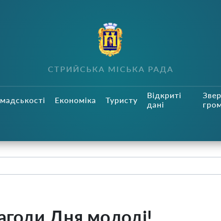
СТРИЙСЬКА МІСЬКА РАДА
Відкриті
Зве
мадськості
Економіка
Туристу
дані
гро
нагоди Дня молоді!