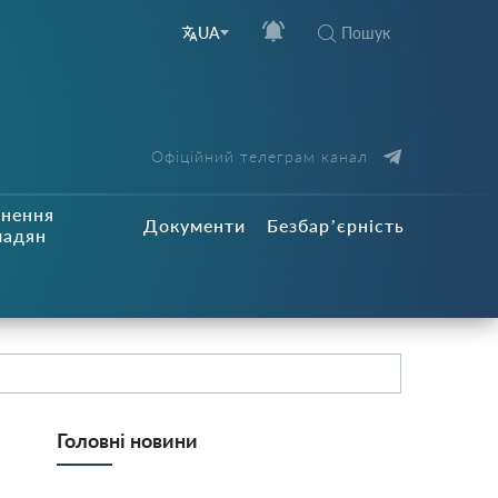
Пошук
UA
Офіційний телеграм канал
рнення
Документи
Безбар’єрність
мадян
Головні новини