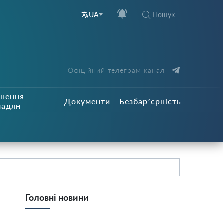
Пошук
UA
Офіційний телеграм канал
рнення
Документи
Безбар’єрність
мадян
Головні новини