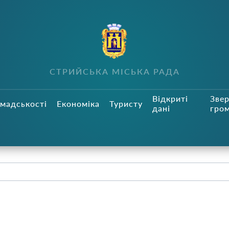
СТРИЙСЬКА МІСЬКА РАДА
Відкриті
Зве
мадськості
Економіка
Туристу
дані
гро