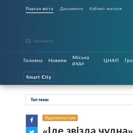
Портал міста
Документи
Кабінет жителя
Контакти
Міська
Головна
Новини
ЦНАП
Гро
рада
Smart City
Топ теми:
Відеорепортажі
«Іде звізда чудна»