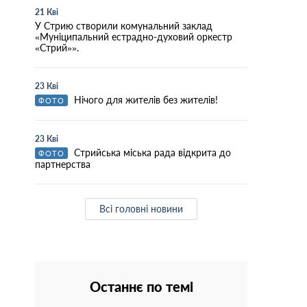
21 Кві
У Стрию створили комунальний заклад
«Муніципальний естрадно-духовий оркестр
«Стрий»».
23 Кві
Нічого для жителів без жителів!
ФОТО
23 Кві
Стрийська міська рада відкрита до
ФОТО
партнерства
Всі головні новини
Останнє по темі