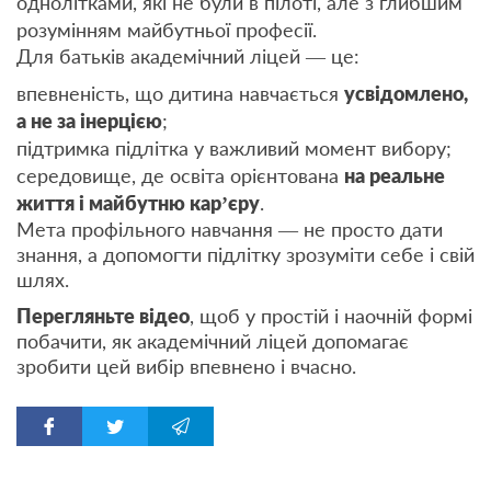
однолітками, які не були в пілоті, але з глибшим
розумінням майбутньої професії.
Для батьків академічний ліцей — це:
впевненість, що дитина навчається
усвідомлено,
а не за інерцією
;
підтримка підлітка у важливий момент вибору;
середовище, де освіта орієнтована
на реальне
життя і майбутню кар’єру
.
Мета профільного навчання — не просто дати
знання, а допомогти підлітку зрозуміти себе і свій
шлях.
Перегляньте відео
, щоб у простій і наочній формі
побачити, як академічний ліцей допомагає
зробити цей вибір впевнено і вчасно.