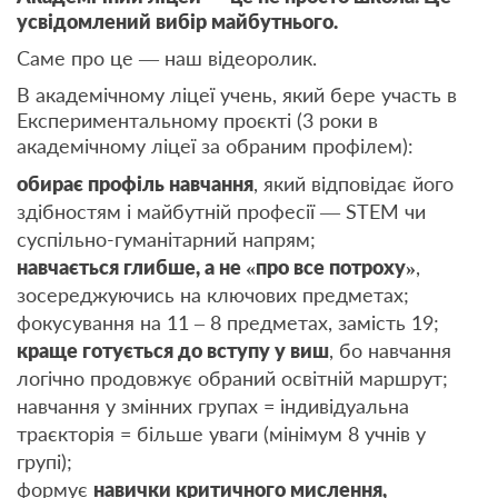
усвідомлений вибір майбутнього.
Саме про це — наш відеоролик.
В академічному ліцеї учень, який бере участь в
Експериментальному проєкті (3 роки в
академічному ліцеї за обраним профілем):
обирає профіль навчання
, який відповідає його
здібностям і майбутній професії — STEM чи
суспільно-гуманітарний напрям;
навчається глибше, а не «про все потроху»
,
зосереджуючись на ключових предметах;
фокусування на 11 – 8 предметах, замість 19;
краще готується до вступу у виш
, бо навчання
логічно продовжує обраний освітній маршрут;
навчання у змінних групах = індивідуальна
траєкторія = більше уваги (мінімум 8 учнів у
групі);
формує
навички критичного мислення,