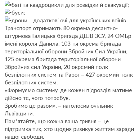
багі та квадроцикли для розвідки й евакуації;
буси;
дрони – додаткові очі для українських воїнів.
Транспорт отримають 80 окрема десантно-
штурмова Галицька бригада ДШВ ЗСУ, 24 ОМБр
імені короля Данила, 103-тя окрема бригада
територіальної оборони Збройних Сил України,
125 окрема бригада територіальної оборони
Збройних сил України, 20 окремий полк
безпілотних систем та Рарог – 427 окремий полк
безпілотних систем.
«Формуємо систему, де кожен підрозділ матиме
дійсно те, чого потребує.
Зробимо це разом», – наголосив очільник
Львівщини.
Пам’ятайте, що кожна ваша гривня – це
підтримка тих, хто щодня ризикує життям заради
нашої свободи.