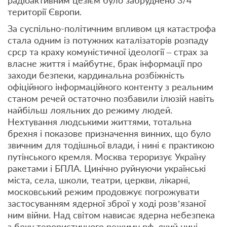
радіоактивним цезієм було забруднено 3/4
території Європи.
За суспільно-політичним впливом ця катастрофа
стала одним із потужних каталізаторів розпаду
срср та краху комуністичної ідеології – страх за
власне життя і майбутнє, брак інформації про
заходи безпеки, кардинальна розбіжність
офіційного інформаційного контенту з реальним
станом речей остаточно позбавили ілюзій навіть
найбільш лояльних до режиму людей.
Нехтування людськими життями, тотальна
брехня і показове призначення винних, що було
звичним для тодішньої влади, і нині є практикою
путінського кремля. Москва тероризує Україну
ракетами і БПЛА. Цинічно руйнуючи українські
міста, села, школи, театри, церкви, лікарні,
московський режим продовжує погрожувати
застосуванням ядерної зброї у ході розв’язаної
ним війни. Над світом нависає ядерна небезпека
з боку терористичного режиму рф, який нині