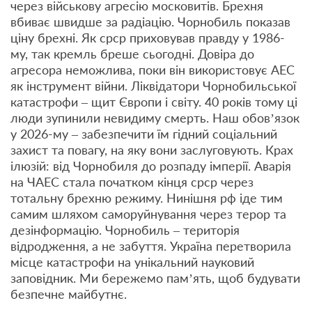
через військову агресію московитів. Брехня
вбиває швидше за радіацію. Чорнобиль показав
ціну брехні. Як срср приховував правду у 1986-
му, так кремль бреше сьогодні. Довіра до
агресора неможлива, поки він використовує АЕС
як інструмент війни. Ліквідатори Чорнобильської
катастрофи – щит Європи і світу. 40 років тому ці
люди зупинили невидиму смерть. Наш обов’язок
у 2026-му – забезпечити їм гідний соціальний
захист та повагу, на яку вони заслуговують. Крах
ілюзій: від Чорнобиля до розпаду імперії. Аварія
на ЧАЕС стала початком кінця срср через
тотальну брехню режиму. Нинішня рф іде тим
самим шляхом саморуйнування через терор та
дезінформацію. Чорнобиль – територія
відродження, а не забуття. Україна перетворила
місце катастрофи на унікальний науковий
заповідник. Ми бережемо пам’ять, щоб будувати
безпечне майбутнє.