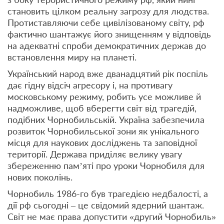
становить цілком реальну загрозу для людства.
Протиставляючи себе цивілізованому світу, рф
фактично шантажує його знищенням у відповідь
на адекватні спроби демократичних держав до
встановлення миру на планеті.
Український народ вже дванадцятий рік поспіль
дає гідну відсіч агресору і, на противагу
московському режиму, робить усе можливе й
надможливе, щоб вберегти світ від трагедій,
подібних Чорнобильській. Україна забезпечила
розвиток Чорнобильської зони як унікального
місця для наукових досліджень та заповідної
території. Держава приділяє велику увагу
збереженню пам’яті про уроки Чорнобиля для
нових поколінь.
Чорнобиль 1986-го був трагедією недбалості, а
дії рф сьогодні – це свідомий ядерний шантаж.
Світ не має права допустити «другий Чорнобиль»