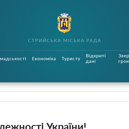
СТРИЙСЬКА МІСЬКА РАДА
Відкриті
Зве
мадськості
Економіка
Туристу
дані
гро
лежності України!