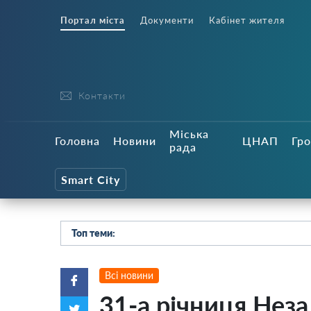
Портал міста
Документи
Кабінет жителя
Контакти
Міська
Головна
Новини
ЦНАП
Гро
рада
Smart City
Топ теми:
Всі новини
31-а річниця Неза