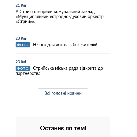
21 Кві
У Стрию створили комунальний заклад
«Муніципальний естрадно-духовий оркестр
«Стрий»».
23 Кві
Нічого для жителів без жителів!
ФОТО
23 Кві
Стрийська міська рада відкрита до
ФОТО
партнерства
Всі головні новини
Останнє по темі