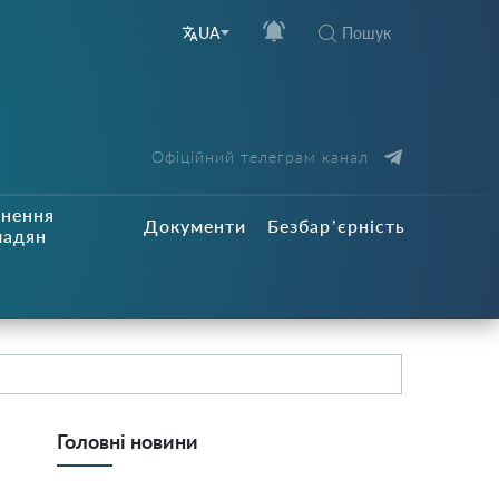
Пошук
UA
Офіційний телеграм канал
рнення
Документи
Безбар’єрність
мадян
Головні новини