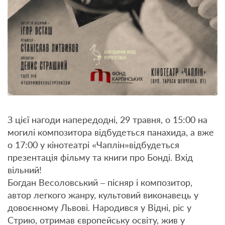
З цієї нагоди напередодні, 29 травня, о 15:00 на
могилі композитора відбудеться панахида, а вже
о 17:00 у кінотеатрі «Чаплін»відбудеться
презентація фільму та книги про Бонді. Вхід
вільний!
Богдан Весоловський – пісняр і композитор,
автор легкого жанру, культовий виконавець у
довоєнному Львові. Народився у Відні, ріс у
Стрию, отримав європейську освіту, жив у