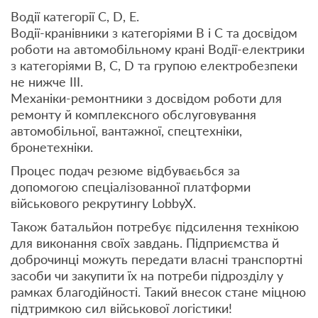
Водії категорії C, D, E.
Водії-кранівники з категоріями В і С та досвідом
роботи на автомобільному крані Водії-електрики
з категоріями В, С, D та групою електробезпеки
не нижче ІІІ.
Механіки-ремонтники з досвідом роботи для
ремонту й комплексного обслуговування
автомобільної, вантажної, спецтехніки,
бронетехніки.
Процес подач резюме відбуваєьбся за
допомогою спеціалізованної платформи
військового рекрутингу LobbyX.
Також батальйон потребує підсилення технікою
для виконання своїх завдань. Підприємства й
доброчинці можуть передати власні транспортні
засоби чи закупити їх на потреби підрозділу у
рамках благодійності. Такий внесок стане міцною
підтримкою сил військової логістики!