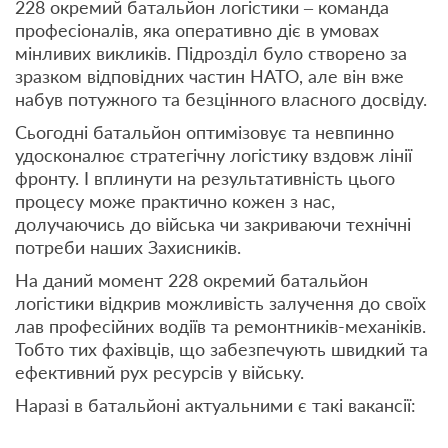
228 окремий батальйон логістики – команда
професіоналів, яка оперативно діє в умовах
мінливих викликів. Підрозділ було створено за
зразком відповідних частин НАТО, але він вже
набув потужного та безцінного власного досвіду.
Сьогодні батальйон оптимізовує та невпинно
удосконалює стратегічну логістику вздовж лінії
фронту. І вплинути на результативність цього
процесу може практично кожен з нас,
долучаючись до війська чи закриваючи технічні
потреби наших Захисників.
На даний момент 228 окремий батальйон
логістики відкрив можливість залучення до своїх
лав професійних водіїв та ремонтників-механіків.
Тобто тих фахівців, що забезпечують швидкий та
ефективний рух ресурсів у війську.
Наразі в батальйоні актуальними є такі вакансії: