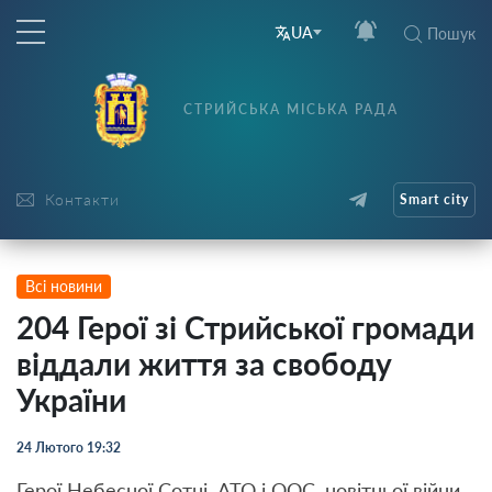
UA
Пошук
СТРИЙСЬКА МІСЬКА РАДА
Контакти
Smart city
Всі новини
204 Герої зі Стрийської громади
віддали життя за свободу
України
24 Лютого 19:32
Герої Небесної Сотні, АТО і ООС, новітньої війни.