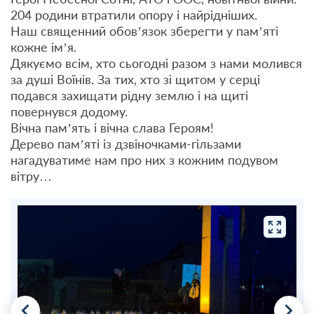
204 родини втратили опору і найрідніших.
Наш священний обов’язок зберегти у пам’яті
кожне ім’я.
Дякуємо всім, хто сьогодні разом з нами молився
за душі Воїнів. За тих, хто зі щитом у серці
подався захищати рідну землю і на щиті
повернувся додому.
Вічна пам’ять і вічна слава Героям!
Дерево памʼяті із дзвіночками-гільзами
нагадуватиме нам про них з кожним подувом
вітру…