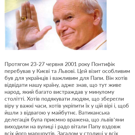
Протягом 23-27 червня 2001 року Понтифік
перебував у Києві та Львові. Цей візит особливим
був для українців і важливим для Папи. Він хотів
відвідати нашу країну, адже знав, що тут живе
народ, який багато вистраждав у минулому
столітті. Хотів подякувати людям, що зберегли
віру у важкі часи, хотів укріпити їх у цій вірі і, щоб
йшли з відвагою у майбутнє. Ватиканська
делегація була приємно вражена, що львів’яни
виходили на вулиці і радо вітали Папу вздовж
всіх його маршрутів. Загалом у столиці у всіх