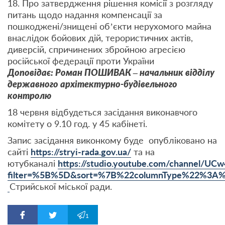
18. Про затвердження рішення комісії з розгляду
питань щодо надання компенсації за
пошкоджені/знищені об’єкти нерухомого майна
внаслідок бойових дій, терористичних актів,
диверсій, спричинених збройною агресією
російської федерації проти України
Доповідає: Роман ПОШИВАК – начальник відділу
державного архітектурно-будівельного
контролю
18 червня відбудеться засідання виконавчого
комітету о 9.10 год. у 45 кабінеті.
Запис засідання виконкому буде опубліковано на
сайті
https://stryi-rada.gov.ua/
та на
ютубканалі
https://studio.youtube.com/channel/U
filter=%5B%5D&sort=%7B%22columnType%22%3
Стрийської міської ради.
1