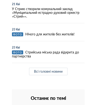
21 Кві
У Стрию створили комунальний заклад
«Муніципальний естрадно-духовий оркестр
«Стрий»».
23 Кві
Нічого для жителів без жителів!
ФОТО
23 Кві
Стрийська міська рада відкрита до
ФОТО
партнерства
Всі головні новини
Останнє по темі