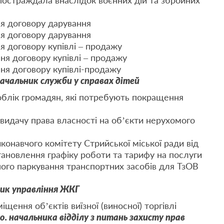
 постраждала внаслідок воєнних дій та збройних
ня договору дарування
ня договору дарування
я договору купівлі – продажу
ня договору купівлі – продажу
ня договору купівлі-продажу
чальник служби у справах дітей
облік громадян, які потребують покращення
видачу права власності на об’єкти нерухомого
конавчого комітету Стрийської міської ради від
тановлення графіку роботи та тарифу на послуги
ого паркування транспортних засобів для ТзОВ
ик управління ЖКГ
щення об’єктів виїзної (виносної) торгівлі
. начальника відділу з питань захисту прав