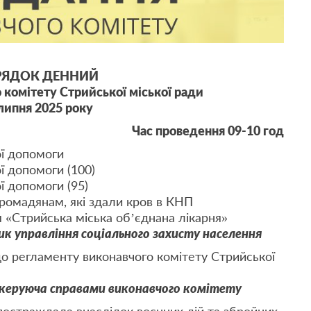
РЯДОК ДЕННИЙ
 комітету Стрийської міської ради
липня 2025 року
Час проведення 09-10 год
ої допомоги
ї допомоги (100)
ї допомоги (95)
ромадянам, які здали кров в КНП
 «Стрийська міська об’єднана лікарня»
ик управління соціального захисту населення
до регламенту виконавчого комітету Стрийської
еруюча справами виконавчого комітету