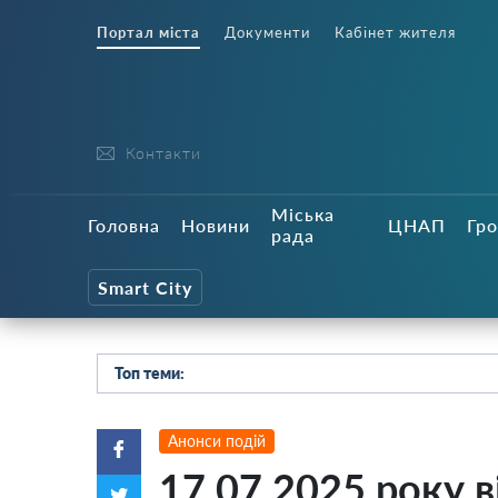
Портал міста
Документи
Кабінет жителя
Контакти
Міська
Головна
Новини
ЦНАП
Гро
рада
Smart City
Топ теми:
Анонси подій
17.07.2025 року в