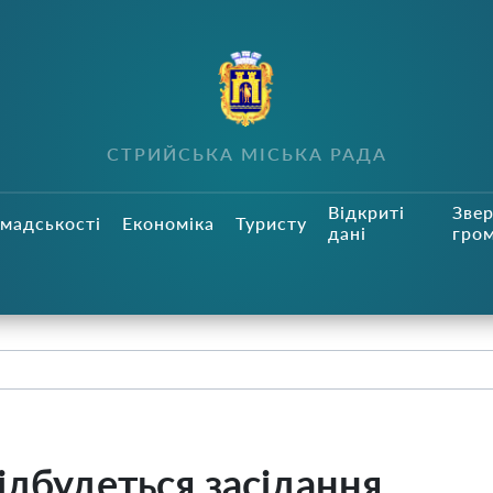
СТРИЙСЬКА МІСЬКА РАДА
Відкриті
Зве
мадськості
Економіка
Туристу
дані
гро
ідбудеться засідання