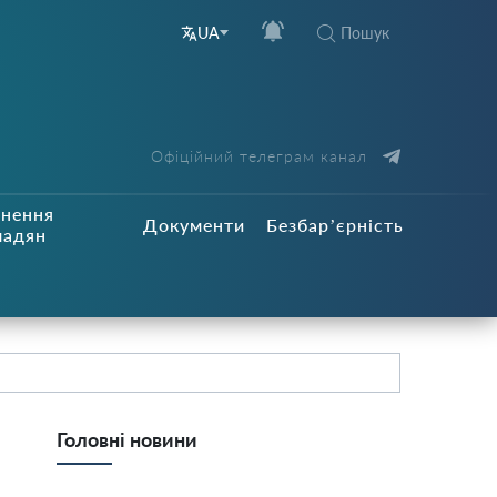
Пошук
UA
Офіційний телеграм канал
рнення
Документи
Безбар’єрність
мадян
Головні новини