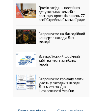
Графік засідань постійних
депутатських комісій з
розгляду проєктів рішень 77
сесії Стрийської міської ради
Запрошуємо на благодійний
концерт з нагоди Дня
молоді
Всеукраїнський щорічний
забіг на честь загиблих
Героїв
Запрошуємо громаду взяти
участь у заходах з нагоди
Дня міста та Дня
Незалежності України
Важливе відео
Останнє відео