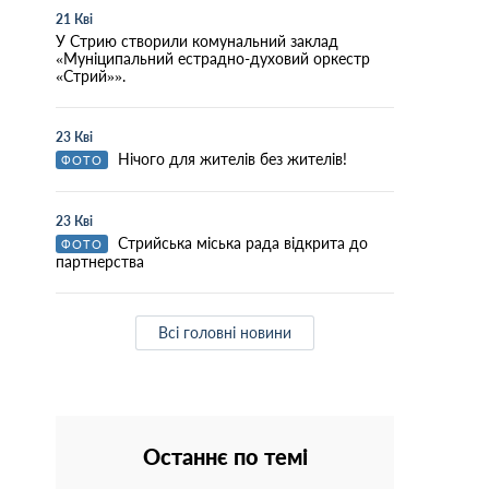
21 Кві
У Стрию створили комунальний заклад
«Муніципальний естрадно-духовий оркестр
«Стрий»».
23 Кві
Нічого для жителів без жителів!
ФОТО
23 Кві
Стрийська міська рада відкрита до
ФОТО
партнерства
Всі головні новини
Останнє по темі