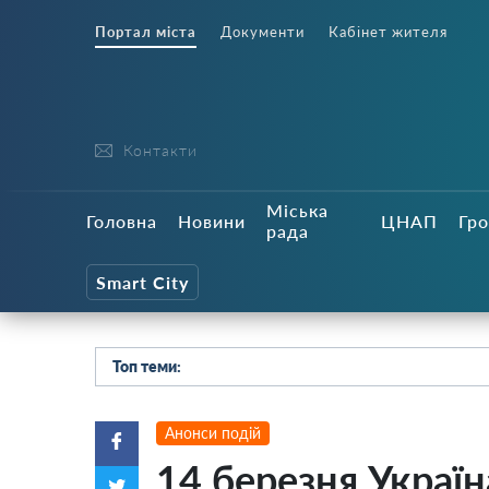
Портал міста
Документи
Кабінет жителя
Контакти
Міська
Головна
Новини
ЦНАП
Гро
рада
Smart City
Топ теми:
Анонси подій
14 березня Україн