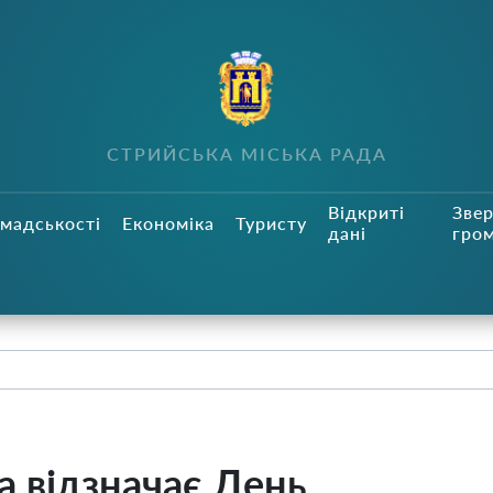
СТРИЙСЬКА МІСЬКА РАДА
Відкриті
Зве
мадськості
Економіка
Туристу
дані
гро
а відзначає День