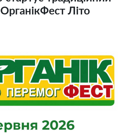
ОрганікФест Літо