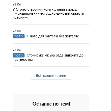
21 Кві
У Стрию створили комунальний заклад
«Муніципальний естрадно-духовий оркестр
«Стрий»».
23 Кві
Нічого для жителів без жителів!
ФОТО
23 Кві
Стрийська міська рада відкрита до
ФОТО
партнерства
Всі головні новини
Останнє по темі