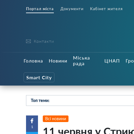
Портал міста
Документи
Кабінет жителя
Контакти
Міська
Головна
Новини
ЦНАП
Гро
рада
Smart City
Топ теми:
Всі новини
1
11 червня у Стри