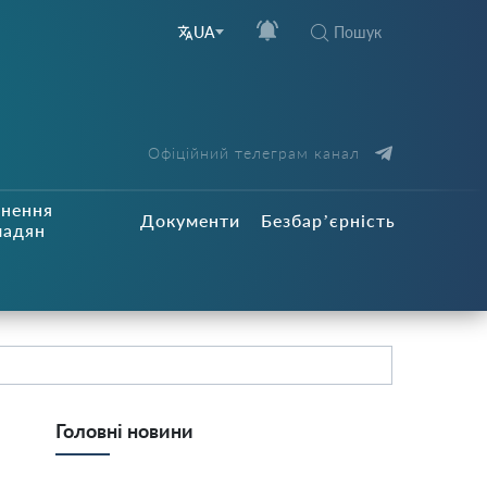
Пошук
UA
Офіційний телеграм канал
рнення
Документи
Безбар’єрність
мадян
Головні новини