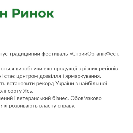
ртує традиційний фестиваль «СтрийОрганікФест.
ться виробники еко продукції з різних регіонів
ні стає центром дозвілля і ярмаркування.
ть встановити рекорд України з найбільшої
олі сорту Ясь.
ний і ветеранський бізнес. Обов‘язково
 які розвивають власну справу.