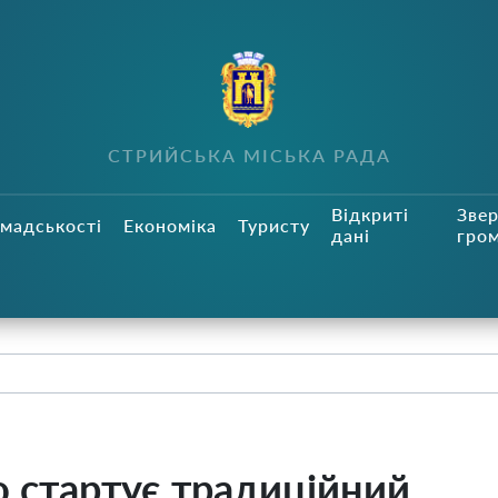
СТРИЙСЬКА МІСЬКА РАДА
Відкриті
Зве
мадськості
Економіка
Туристу
дані
гро
ю стартує традиційний