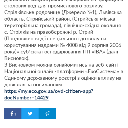
столових вод для промислового розливу,
Стрілківське родовище (Джерело №1), Львівська
область, Стрийський район, (Стрийська міська
територіальна громада), північно-східна околиця
с. Стрілків на правобережжі р. Стрий
(Продовження дії спеціального дозволу на
користування надрами № 4008 від 9 серпня 2006
року)» суб’єкта господарювання ПП «ІВА» (далі –
Висновок).
З Висновком можна ознайомитись на веб-сайті
Національної онлайн-платформи «ЕкоСистема» в
Єдиному державному реєстрі з оцінки впливу на
довкілля за посиланням:
https://my.eco.gov.ua/ovd-citizen-app?
docNumber=14429
1