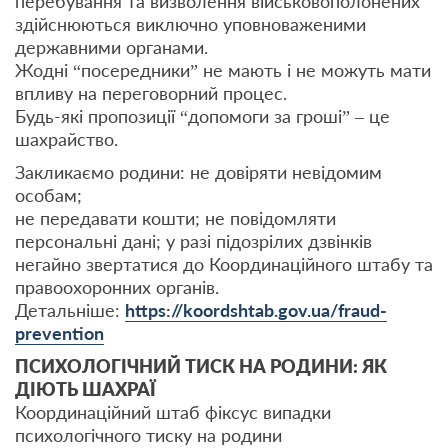
перебування та визволення військовополонених
здійснюються виключно уповноваженими
державними органами.
Жодні “посередники” не мають і не можуть мати
впливу на переговорний процес.
Будь-які пропозиції “допомоги за гроші” – це
шахрайство.
Закликаємо родини: не довіряти невідомим
особам;
не передавати кошти; не повідомляти
персональні дані; у разі підозрілих дзвінків
негайно звертатися до Координаційного штабу та
правоохоронних органів.
Детальніше:
https://koordshtab.gov.ua/fraud-
prevention
ПСИХОЛОГІЧНИЙ ТИСК НА РОДИНИ: ЯК
ДІЮТЬ ШАХРАЇ
Координаційний штаб фіксус випадки
психологічного тиску на родини