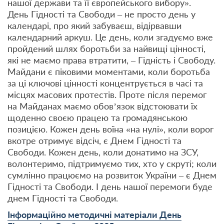
нашої держави та її європейського вибору».
День Гідності та Свободи – не просто день у
календарі, про який забуваєш, відірвавши
календарний аркуш. Це день, коли згадуємо вже
пройдений шлях боротьби за найвищі цінності,
які не маємо права втратити, – Гідність і Свободу.
Майдани є піковими моментами, коли боротьба
за ці ключові цінності концентрується в часі та
місцях масових протестів. Проте після перемог
на Майданах маємо обов’язок відстоювати їх
щоденно своєю працею та громадянською
позицією. Кожен день воїна «на нулі», коли ворог
вкотре отримує відсіч, є Днем Гідності та
Свободи. Кожен день, коли донатимо на ЗСУ,
волонтеримо, підтримуємо тих, хто у скруті; коли
сумлінно працюємо на розвиток України – є Днем
Гідності та Свободи. І день нашої перемоги буде
днем Гідності та Свободи.
Інформаційно методичні матеріали День