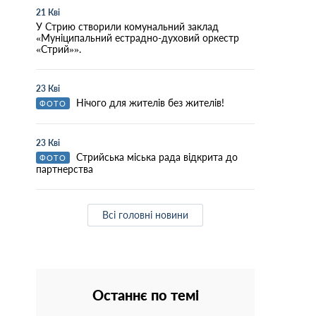
21 Кві
У Стрию створили комунальний заклад
«Муніципальний естрадно-духовий оркестр
«Стрий»».
23 Кві
Нічого для жителів без жителів!
ФОТО
23 Кві
Стрийська міська рада відкрита до
ФОТО
партнерства
Всі головні новини
Останнє по темі