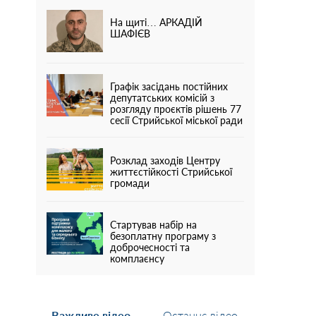
На щиті… АРКАДІЙ
ШАФІЄВ
Графік засідань постійних
депутатських комісій з
розгляду проєктів рішень 77
сесії Стрийської міської ради
Розклад заходів Центру
життєстійкості Стрийської
громади
Стартував набір на
безоплатну програму з
доброчесності та
комплаєнсу
Важливе відео
Останнє відео