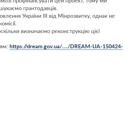
 змозі профінансувати цей проект, тому ми
шукаємо грантодавців.
влення України ІІІ від Мінрозвитку, однак не
омісії.
кільки визначаємо реконструкцію цієї
ням:
https://dream.gov.ua/…/DREAM-UA-150424-