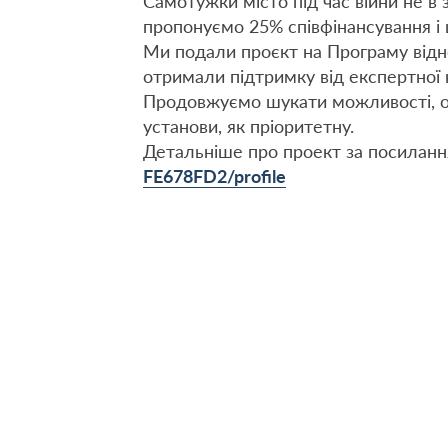
Самотужки місто під час війни не в
пропонуємо 25% співфінансування і 
Ми подали проєкт на Програму відно
отримали підтримку від експертної к
Продовжуємо шукати можливості, ос
установи, як пріоритетну.
Детальніше про проект за посилан
FE678FD2/profile