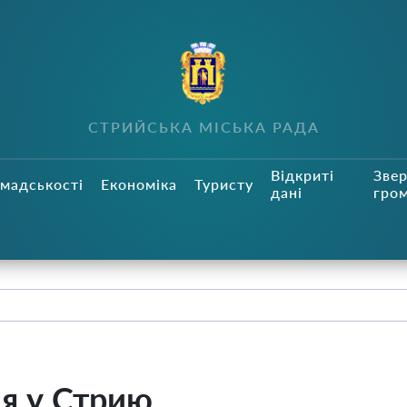
СТРИЙСЬКА МІСЬКА РАДА
Відкриті
Зве
мадськості
Економіка
Туристу
дані
гро
ня у Стрию