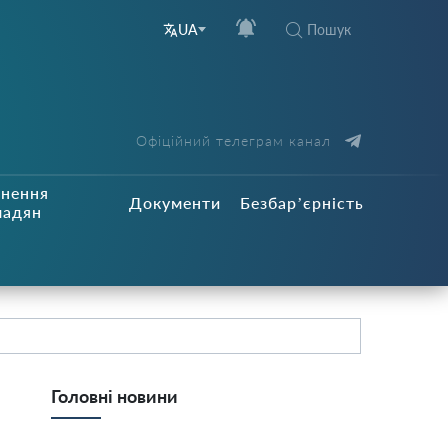
Пошук
UA
Офіційний телеграм канал
рнення
Документи
Безбар’єрність
мадян
Головні новини