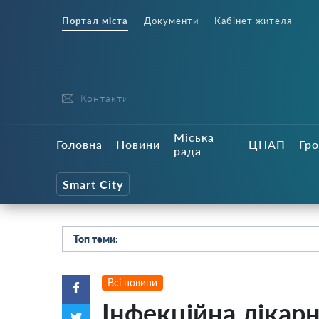
Портал міста
Документи
Кабінет жителя
Контакти
Міська
Головна
Новини
ЦНАП
Гро
рада
Smart City
Топ теми:
Всі новини
Інфекційна лікар