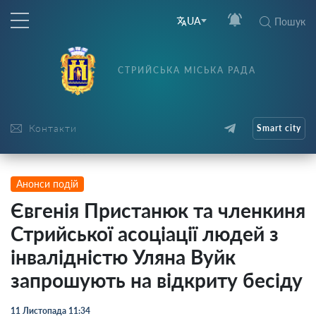
UA
Пошук
СТРИЙСЬКА МІСЬКА РАДА
Контакти
Smart city
Анонси подій
Євгенія Пристанюк та членкиня
Стрийської асоціації людей з
інвалідністю Уляна Вуйк
запрошують на відкриту бесіду
11 Листопада 11:34