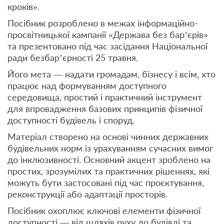
кроків».
Посібник розроблено в межах інформаційно-
просвітницької кампанії «Держава без бар’єрів»
та презентовано під час засідання Національної
ради безбар’єрності 25 травня.
Його мета — надати громадам, бізнесу і всім, хто
працює над формуванням доступного
середовища, простий і практичний інструмент
для впровадження базових принципів фізичної
доступності будівель і споруд.
Матеріал створено на основі чинних державних
будівельних норм із урахуванням сучасних вимог
до інклюзивності. Основний акцент зроблено на
простих, зрозумілих та практичних рішеннях, які
можуть бути застосовані під час проєктування,
реконструкції або адаптації просторів.
Посібник охоплює ключові елементи фізичної
доступності — від шляхів руху до будівлі та