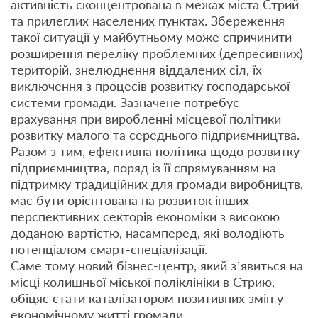
активність сконцентрована в межах міста Стрий
та прилеглих населених пунктах. Збереження
такої ситуації у майбутньому може спричинити
розширення переліку проблемних (депресивних)
територій, знелюднення віддалених сіл, їх
виключення з процесів розвитку господарської
системи громади. Зазначене потребує
врахування при виробленні місцевої політики
розвитку малого та середнього підприємництва.
Разом з тим, ефективна політика щодо розвитку
підприємництва, поряд із її спрямуванням на
підтримку традиційних для громади виробництв,
має бути орієнтована на розвиток інших
перспективних секторів економіки з високою
доданою вартістю, насамперед, які володіють
потенціалом смарт-спеціалізації.
Саме тому новий бізнес-центр, який з’явиться на
місці колишньої міської поліклініки в Стрию,
обіцяє стати каталізатором позитивних змін у
економічному житті громади.