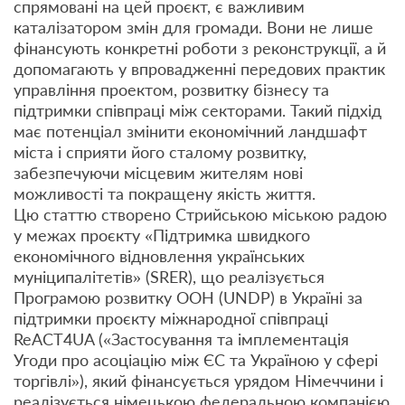
спрямовані на цей проєкт, є важливим
каталізатором змін для громади. Вони не лише
фінансують конкретні роботи з реконструкції, а й
допомагають у впровадженні передових практик
управління проектом, розвитку бізнесу та
підтримки співпраці між секторами. Такий підхід
має потенціал змінити економічний ландшафт
міста і сприяти його сталому розвитку,
забезпечуючи місцевим жителям нові
можливості та покращену якість життя.
Цю статтю створено Стрийською міською радою
у межах проєкту «Підтримка швидкого
економічного відновлення українських
муніципалітетів» (SRER), що реалізується
Програмою розвитку ООН (UNDP) в Україні за
підтримки проєкту міжнародної співпраці
ReACT4UA («Застосування та імплементація
Угоди про асоціацію між ЄС та Україною у сфері
торгівлі»), який фінансується урядом Німеччини і
реалізується німецькою федеральною компанією