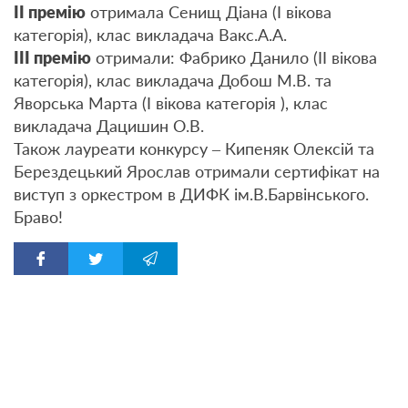
II премію
отримала Сенищ Діана (I вікова
категорія), клас викладача Вакс.А.А.
III премію
отримали: Фабрико Данило (II вікова
категорія), клас викладача Добош М.В. та
Яворська Марта (I вікова категорія ), клас
викладача Дацишин О.В.
Також лауреати конкурсу – Кипеняк Олексій та
Берездецький Ярослав отримали сертифікат на
виступ з оркестром в ДИФК ім.В.Барвінського.
Браво!