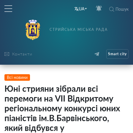
UA
Пошук
СТРИЙСЬКА МІСЬКА РАДА
Контакти
Smart city
Всі новини
Юні стрияни зібрали всі
перемоги на VII Відкритому
регіональному конкурсі юних
піаністів ім.В.Барвінського,
який відбувся у