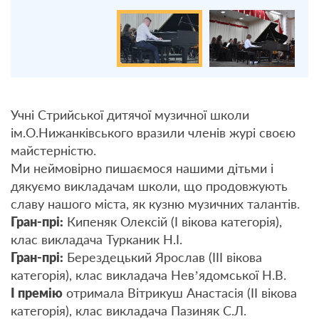
Учні Стрийської дитячої музичної школи
ім.О.Нижанківського вразили членів журі своєю
майстерністю.
Ми неймовірно пишаємося нашими дітьми і
дякуємо викладачам школи, що продовжують
славу нашого міста, як кузню музичних талантів.
Гран-прі:
Кипеняк Олексій (I вікова категорія),
клас викладача Турканик Н.І.
Гран-прі:
Берездецький Ярослав (III вікова
категорія), клас викладача Невʼядомської Н.В.
I премію
отримала Вітрикуш Анастасія (II вікова
категорія), клас викладача Пазиняк С.Л.