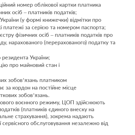
ційний номер облікової картки платника
них осіб – платників податків;
країни (у формі книжечки) відмітки про
кі платежі за серією та номером паспорта;
стру фізичних осіб – платників податків про
у, нарахованого (перерахованого) податку та
 резидента України;
цію про майновий стан і
вих зобов’язань платником
є за кордон на постійне місце
ткових зобов’язань.
авового воєнного режиму, ЦОП здійснюють
одатків (платників єдиного внеску на
альне страхування), зокрема надають
ії сервісного обслуговування незалежно від