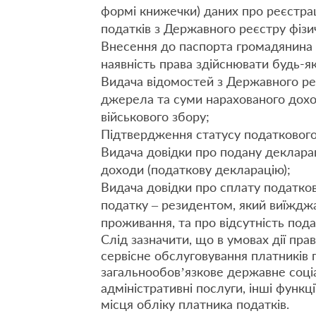
формі книжечки) даних про реєстра
податків з Державного реєстру фізич
Внесення до паспорта громадянина У
наявність права здійснювати будь-я
Видача відомостей з Державного реє
джерела та суми нарахованого доход
військового збору;
Підтвердження статусу податкового
Видача довідки про подану деклара
доходи (податкову декларацію);
Видача довідки про сплату податко
податку – резидентом, який виїжджа
проживання, та про відсутність пода
Слід зазначити, що в умовах дії пр
сервісне обслуговування платників п
загальнообов’язкове державне соці
адміністративні послуги, інші функц
місця обліку платника податків.