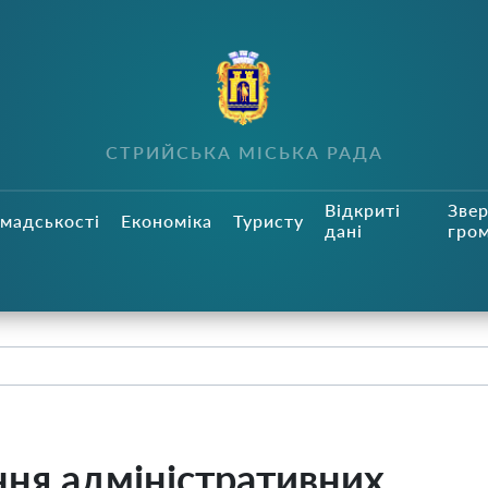
СТРИЙСЬКА МІСЬКА РАДА
Відкриті
Зве
мадськості
Економіка
Туристу
дані
гро
ня адміністративних