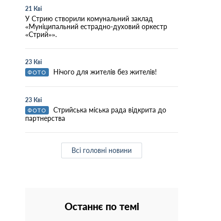
21 Кві
У Стрию створили комунальний заклад
«Муніципальний естрадно-духовий оркестр
«Стрий»».
23 Кві
Нічого для жителів без жителів!
ФОТО
23 Кві
Стрийська міська рада відкрита до
ФОТО
партнерства
Всі головні новини
Останнє по темі