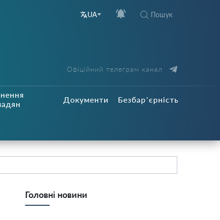
Пошук
UA
Офіційний телеграм канал
рнення
Документи
Безбар’єрність
мадян
Головні новини