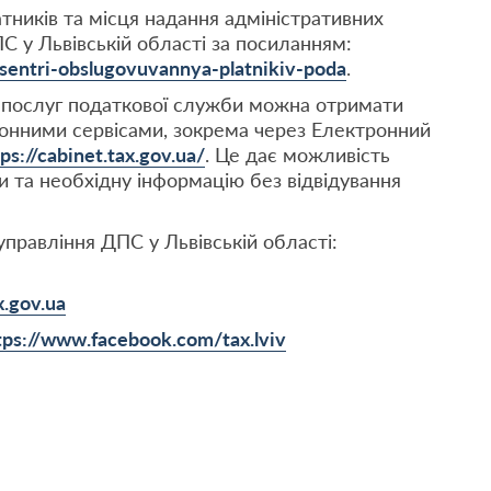
тників та місця надання адміністративних
С у Львівській області за посиланням:
/tsentri-obslugovuvannya-platnikiv-poda
.
у послуг податкової служби можна отримати
онними сервісами, зокрема через Електронний
tps://cabinet.tax.gov.ua/
. Це дає можливість
 та необхідну інформацію без відвідування
управління ДПС у Львівській області:
x.gov.ua
tps://www.facebook.com/tax.lviv