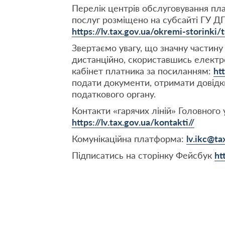
Перелік центрів обслуговування пла
послуг розміщено на субсайті ГУ ДП
https://lv.tax.gov.ua/okremi-storinki
Звертаємо увагу, що значну частин
дистанційно, скориставшись електр
кабінет платника за посиланням:
ht
подати документи, отримати довідки
податкового органу.
Контакти «гарячих ліній» Головного 
https://lv.tax.gov.ua/kontakti//
Комунікаційна платформа:
lv.ikc@ta
Підписатись на сторінку Фейсбук
ht