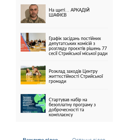
На щиті… АРКАДІЙ
ШАФІЄВ
Графік засідань постійних
депутатських комісій з
розгляду проєктів рішень 77
сесії Стрийської міської ради
Розклад заходів Центру
життєстійкості Стрийської
громади
Стартував набір на
безоплатну програму з
доброчесності та
комплаєнсу
Важливе відео
Останнє відео