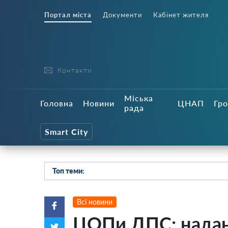
Портал міста
Документи
Кабінет жителя
Контакти
Міська
Головна
Новини
ЦНАП
Гро
рада
Smart City
Топ теми:
Всі новини
ЦОПи ДПС: надан