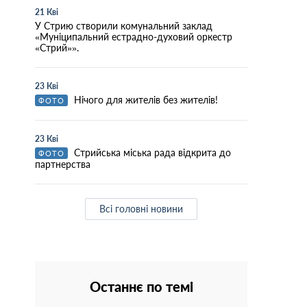
21 Кві
У Стрию створили комунальний заклад
«Муніципальний естрадно-духовий оркестр
«Стрий»».
23 Кві
Нічого для жителів без жителів!
ФОТО
23 Кві
Стрийська міська рада відкрита до
ФОТО
партнерства
Всі головні новини
Останнє по темі