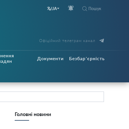
Пошук
UA
Офіційний телеграм канал
рнення
Документи
Безбар’єрність
мадян
Головні новини