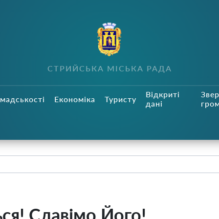
СТРИЙСЬКА МІСЬКА РАДА
Відкриті
Зве
мадськості
Економіка
Туристу
дані
гро
ся! Славімо Його!