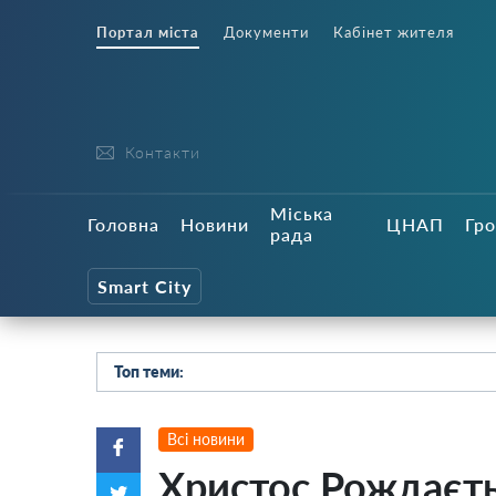
Портал міста
Документи
Кабінет жителя
Контакти
Міська
Головна
Новини
ЦНАП
Гро
рада
Smart City
Топ теми:
Всі новини
Христос Рождаєть