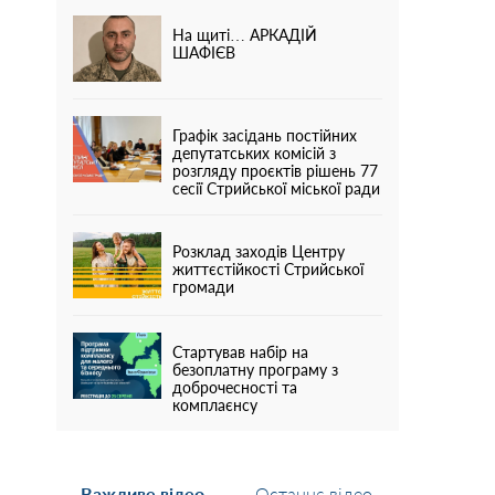
На щиті… АРКАДІЙ
ШАФІЄВ
Графік засідань постійних
депутатських комісій з
розгляду проєктів рішень 77
сесії Стрийської міської ради
Розклад заходів Центру
життєстійкості Стрийської
громади
Стартував набір на
безоплатну програму з
доброчесності та
комплаєнсу
Важливе відео
Останнє відео