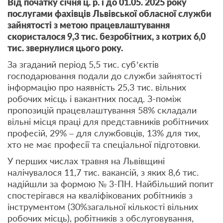
Від початку січня ц. р. і до 01.05. 2025 року
послугами фахівців Львівської обласної служби
зайнятості з метою працевлаштування
скористалося 9,3 тис. безробітних, з котрих 6,0
тис. звернулися цього року.
За згаданий період 5,5 тис. суб’єктів
господарювання подали до служби зайнятості
інформацію про наявність 25,3 тис. вільних
робочих місць і вакантних посад. З-поміж
пропозицій працевлаштування 58% складали
вільні місця праці для представників робітничих
професій, 29% – для службовців, 13% для тих,
хто не має професії та спеціальної підготовки.
У перших числах травня на Львівщині
налічувалося 11,7 тис. вакансій, з яких 8,6 тис.
надійшли за формою № 3-ПН. Найбільший попит
спостерігався на кваліфікованих робітників з
інструментом (30%загальної кількості вільних
робочих місць), робітників з обслуговування,