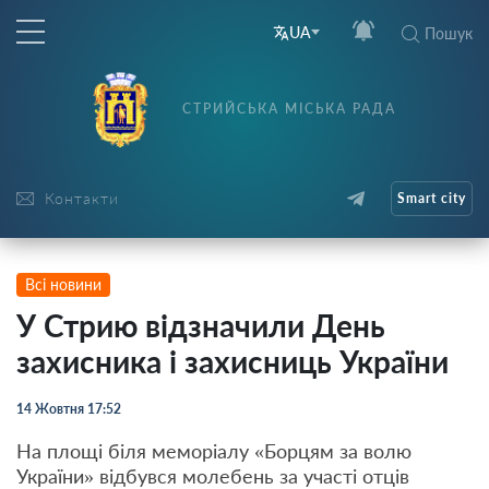
UA
Пошук
СТРИЙСЬКА МІСЬКА РАДА
Контакти
Smart city
Всі новини
У Стрию відзначили День
захисника і захисниць України
14 Жовтня 17:52
На площі біля меморіалу «Борцям за волю
України» відбувся молебень за участі отців