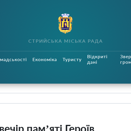
СТРИЙСЬКА МІСЬКА РАДА
Відкриті
Зве
мадськості
Економіка
Туристу
дані
гро
вечір пам’яті Героїв