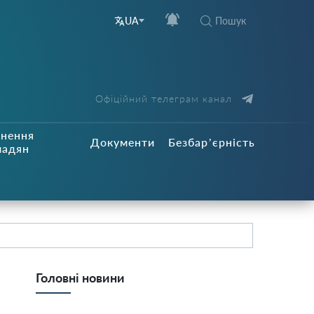
Пошук
UA
Офіційний телеграм канал
рнення
Документи
Безбар’єрність
мадян
Головні новини