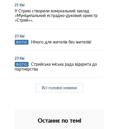
21 Кві
У Стрию створили комунальний заклад
«Муніципальний естрадно-духовий оркестр
«Стрий»».
23 Кві
Нічого для жителів без жителів!
ФОТО
23 Кві
Стрийська міська рада відкрита до
ФОТО
партнерства
Всі головні новини
Останнє по темі