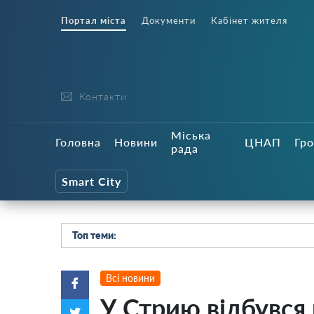
Портал міста
Документи
Кабінет жителя
Контакти
Міська
Головна
Новини
ЦНАП
Гро
рада
Smart City
Топ теми:
Всі новини
У Стрию відбувся 