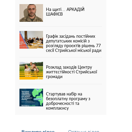
На щиті… АРКАДІЙ
ШАФІЄВ
Графік засідань постійних
депутатських комісій з
розгляду проєктів рішень 77
сесії Стрийської міської ради
Розклад заходів Центру
життєстійкості Стрийської
громади
Стартував набір на
безоплатну програму з
доброчесності та
комплаєнсу
Важливе відео
Останнє відео