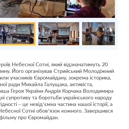
роїв Небесної Сотні, який відзначатимуть 20
омину. Його організував Стрийський Молодіжний
или учасників Євромайдану, зокрема історика,
ної ради Михайла Галущака, активіста,
иша Героя України Андрія Корчака Володимира
дні супротиву та боротьби українського народу
дності – це невід’ємна частина нашої історії, а
Небесної Сотні обов’язок кожного. Завершився
 фільму про Євромайдан.