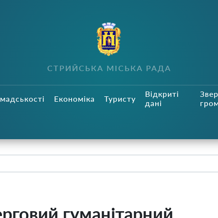
СТРИЙСЬКА МІСЬКА РАДА
Відкриті
Зве
мадськості
Економіка
Туристу
дані
гро
ерговий гуманітарний