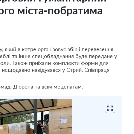
кого міста-побратима
 який в котре організовує збір і перевезення
Меблі та інше спецобладнання буде передане у
школи. Також приїхали комплекти форми для
 нещодавно навідувався у Стрий. Співпраця
маді Дюрена та всім меценатам.