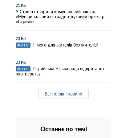
21 Кві
У Стрию створили комунальний заклад
«Муніципальний естрадно-духовий оркестр
«Стрий»».
23 Кві
Нічого для жителів без жителів!
ФОТО
23 Кві
Стрийська міська рада відкрита до
ФОТО
партнерства
Всі головні новини
Останнє по темі