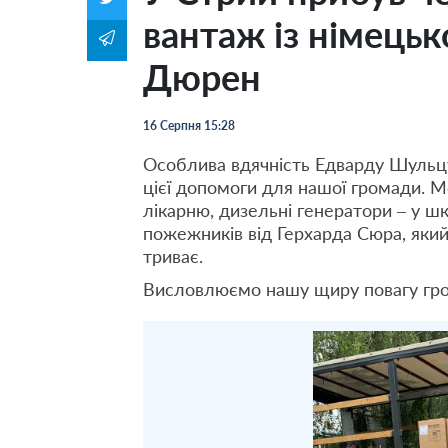
вантаж із німець
Дюрен
16 Серпня 15:28
Особлива вдячність Едварду Шульцу,
цієї допомоги для нашої громади. 
лікарню, дизельні генератори – у 
пожежників від Герхарда Сюра, який
триває.
Висловлюємо нашу щиру повагу гро