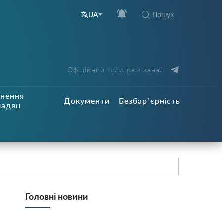
Пошук
UA
Офіційний телеграм канал
рнення
Документи
Безбар’єрність
мадян
Головні новини