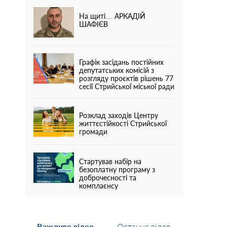
На щиті… АРКАДІЙ
ШАФІЄВ
Графік засідань постійних
депутатських комісій з
розгляду проєктів рішень 77
сесії Стрийської міської ради
Розклад заходів Центру
життєстійкості Стрийської
громади
Стартував набір на
безоплатну програму з
доброчесності та
комплаєнсу
Важливе відео
Останнє відео