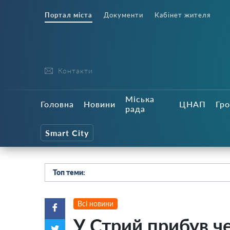
Портал міста
Документи
Кабінет жителя
Контакти
Міська
Головна
Новини
ЦНАП
Гро
рада
Smart City
Топ теми:
Всі новини
У Стрий прибув ч