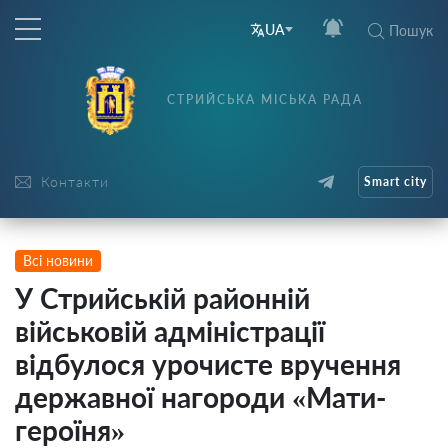
UA
Пошук
СТРИЙСЬКА МІСЬКА РАДА
Контакти
Smart city
Всі новини
У Стрийській районній
військовій адміністрації
відбулося урочисте вручення
державної нагороди «Мати-
героїня»