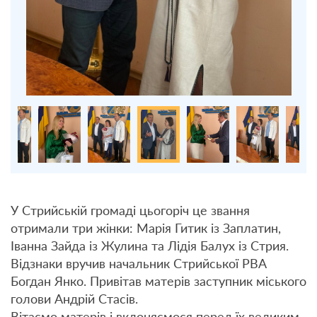
У Стрийській громаді цьогоріч це звання
отримали три жінки: Марія Гитик із Заплатин,
Іванна Зайда із Жулина та Лідія Балух із Стрия.
Відзнаки вручив начальник Стрийської РВА
Богдан Янко. Привітав матерів заступник міського
голови Андрій Стасів.
Вітаємо матерів і вклоняємося перед їх великим