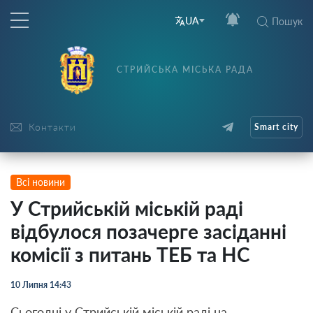
UA
Пошук
СТРИЙСЬКА МІСЬКА РАДА
Контакти
Smart city
Всі новини
У Стрийській міській раді
відбулося позачерге засіданні
комісії з питань ТЕБ та НС
10 Липня 14:43
Сьогодні у Стрийській міській раді на