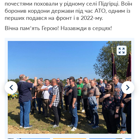
почестями поховали у рідному селі Підгірці. Воїн
боронив кордони держави під час АТО, одним із
перших подався на фронт і в 2022-му.
Вічна пам’ять Герою! Назавжди в серцях!