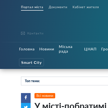
Портал міста
Документи
Кабінет жителя
Контакти
Міська
Головна
Новини
ЦНАП
Гро
рада
Smart City
Топ теми:
Всі новини
У місті-побратимі