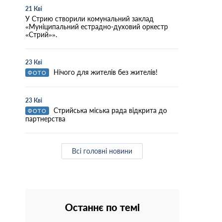
21 Кві
У Стрию створили комунальний заклад
«Муніципальний естрадно-духовий оркестр
«Стрий»».
23 Кві
Нічого для жителів без жителів!
ФОТО
23 Кві
Стрийська міська рада відкрита до
ФОТО
партнерства
Всі головні новини
Останнє по темі