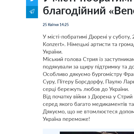
благодійний «Bene
25 Квітня 14:25
У місті-побратимі Дюрені у суботу, 
Kоnzert». Німецькі артисти та гро
України.
Міський голова Стрия із заступника
подякували за щиру підтримку та д
Особливо дякуємо бургомістру Фран
Суру, Пітеру Борсдорфу, Паулю Лар
серці бережуть любов до України.
Від початку війни з Дюрена у Стрий
серед якого багато медикаментів т
Дякуємо, що не втомлюєтеся допом
Україна переможе!