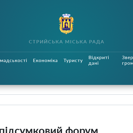
СТРИЙСЬКА МІСЬКА РАДА
Відкриті
Зве
мадськості
Економіка
Туристу
дані
гро
я підсумковий форум