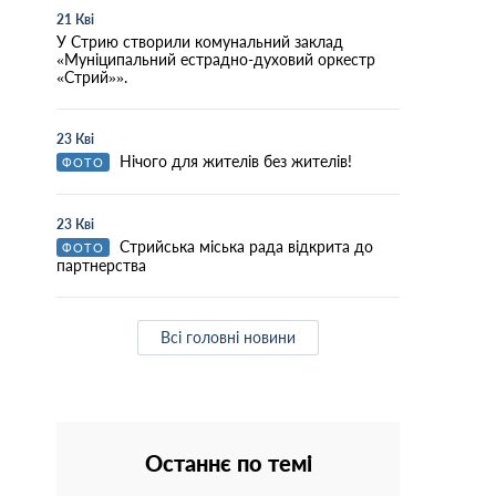
21 Кві
У Стрию створили комунальний заклад
«Муніципальний естрадно-духовий оркестр
«Стрий»».
23 Кві
Нічого для жителів без жителів!
ФОТО
23 Кві
Стрийська міська рада відкрита до
ФОТО
партнерства
Всі головні новини
Останнє по темі