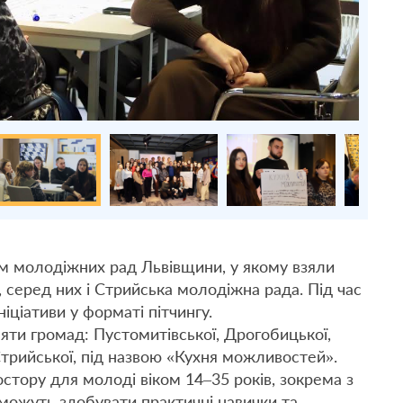
ум молодіжних рад Львівщини, у якому взяли
, серед них і Стрийська молодіжна рада. Під час
іціативи у форматі пітчингу.
яти громад: Пустомитівської, Дрогобицької,
трийської, під назвою «Кухня можливостей».
остору для молоді віком 14–35 років, зокрема з
можуть здобувати практичні навички та