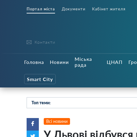
Портал міста
Документи
Кабінет жителя
Контакти
Міська
Головна
Новини
ЦНАП
Гро
рада
Smart City
Топ теми:
Всі новини
У Львові відбувс