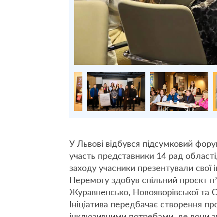
У Львові відбувся підсумковий фор
участь представники 14 рад області
заходу учасники презентували свої ін
Перемогу здобув спільний проєкт п’
Журавненсько, Новояворівської та С
Ініціатива передбачає створення пр
інклюзивними потребами, де вони з