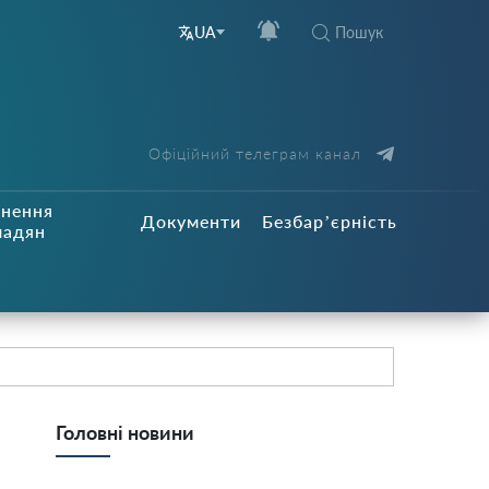
Пошук
UA
Офіційний телеграм канал
рнення
Документи
Безбар’єрність
мадян
Головні новини