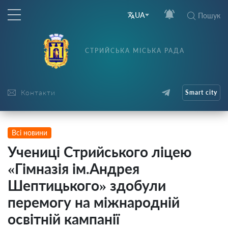
UA
Пошук
СТРИЙСЬКА МІСЬКА РАДА
Контакти
Smart city
Всі новини
Учениці Стрийського ліцею
«Гімназія ім.Андрея
Шептицького» здобули
перемогу на міжнародній
освітній кампанії