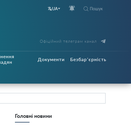
Пошук
UA
Офіційний телеграм канал
рнення
Документи
Безбар’єрність
мадян
Головні новини