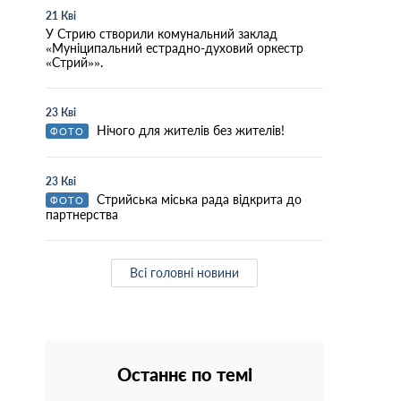
21 Кві
У Стрию створили комунальний заклад
«Муніципальний естрадно-духовий оркестр
«Стрий»».
23 Кві
Нічого для жителів без жителів!
ФОТО
23 Кві
Стрийська міська рада відкрита до
ФОТО
партнерства
Всі головні новини
Останнє по темі