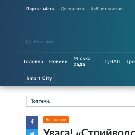
Портал міста
Документи
Кабінет жителя
Контакти
Міська
Головна
Новини
ЦНАП
Гро
рада
Smart City
Топ теми:
Всі новини
Увага! «Стрийвод