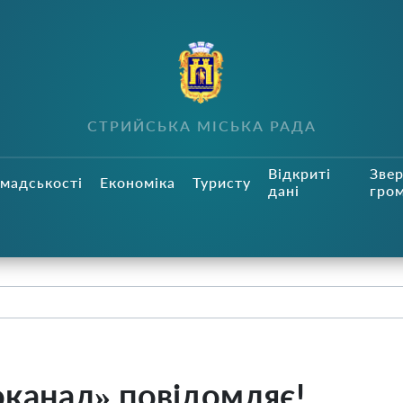
СТРИЙСЬКА МІСЬКА РАДА
Відкриті
Зве
мадськості
Економіка
Туристу
дані
гро
оканал» повідомляє!