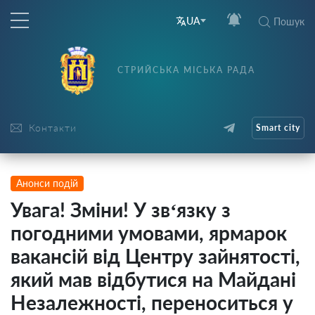
UA
Пошук
СТРИЙСЬКА МІСЬКА РАДА
Контакти
Smart city
Анонси подій
Увага! Зміни! У зв‘язку з
погодними умовами, ярмарок
вакансій від Центру зайнятості,
який мав відбутися на Майдані
Незалежності, переноситься у