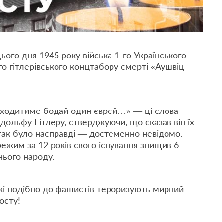
ього дня 1945 року війська 1-го Українського
го гітлерівського концтабору смерті «Аушвіц-
і ходитиме бодай один єврей…» — ці слова
ольфу Гітлеру, стверджуючи, що сказав він їх
 так було насправді — достеменно невідомо.
ежим за 12 років свого існування знищив 6
нього народу.
 які подібно до фашистів тероризують мирний
осту!