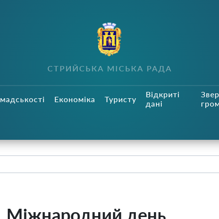
СТРИЙСЬКА МІСЬКА РАДА
Відкриті
Зве
мадськості
Економіка
Туристу
дані
гро
я, Міжнародний день