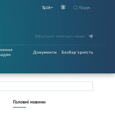
Пошук
UA
Офіційний телеграм канал
рнення
Документи
Безбар’єрність
мадян
Головні новини