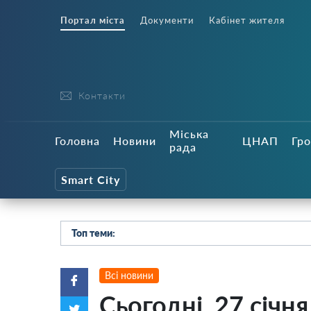
Портал міста
Документи
Кабінет жителя
Контакти
Міська
Головна
Новини
ЦНАП
Гро
рада
Smart City
Топ теми:
Всі новини
Сьогодні, 27 січн