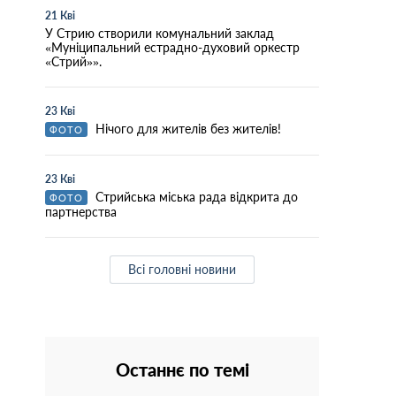
21 Кві
У Стрию створили комунальний заклад
«Муніципальний естрадно-духовий оркестр
«Стрий»».
23 Кві
Нічого для жителів без жителів!
ФОТО
23 Кві
Стрийська міська рада відкрита до
ФОТО
партнерства
Всі головні новини
Останнє по темі