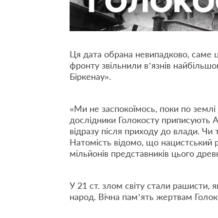
Ця дата обрана невипадково, саме ц
фронту звільнили в’язнів найбільшо
Біркенау».
«Ми не заспокоїмось, поки по земл
дослідники Голокосту приписують Ад
відразу після приходу до влади. Чи
Натомість відомо, що нацистський р
мільйонів представників цього древ
У 21 ст. злом світу стали рашисти,
народ. Вічна пам’ять жертвам Голок