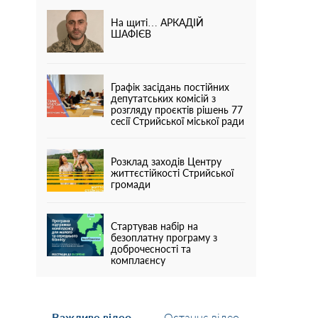
На щиті… АРКАДІЙ
ШАФІЄВ
Графік засідань постійних
депутатських комісій з
розгляду проєктів рішень 77
сесії Стрийської міської ради
Розклад заходів Центру
життєстійкості Стрийської
громади
Стартував набір на
безоплатну програму з
доброчесності та
комплаєнсу
Важливе відео
Останнє відео