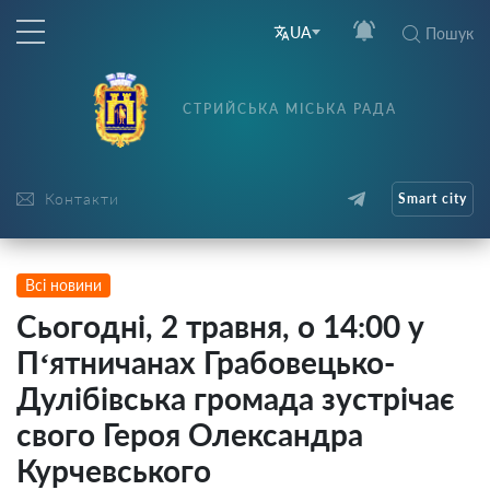
UA
Пошук
СТРИЙСЬКА МІСЬКА РАДА
Контакти
Smart city
Всі новини
Сьогодні, 2 травня, о 14:00 у
П‘ятничанах Грабовецько-
Дулібівська громада зустрічає
свого Героя Олександра
Курчевського