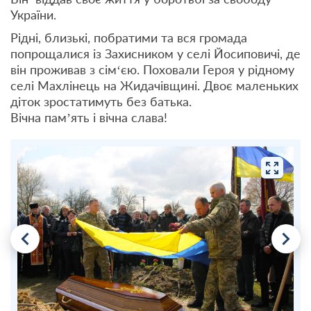
України.
Рідні, близькі, побратими та вся громада
попрощалися із Захисником у селі Йосиповичі, де
він проживав з сім‘єю. Поховали Героя у рідному
селі Махлінець на Жидачівщині. Двоє маленьких
діток зростатимуть без батька.
Вічна пам’ять і вічна слава!