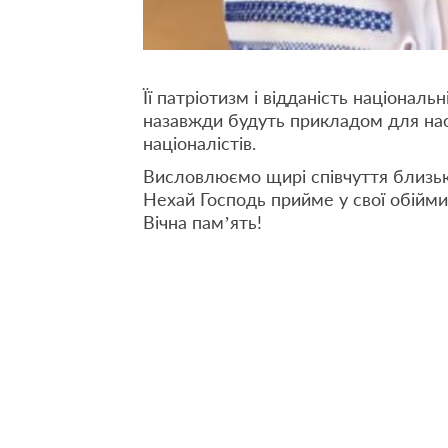
Її патріотизм і відданість національн
назавжди будуть прикладом для нас
націоналістів.
Висловлюємо щирі співчуття близьки
Нехай Господь прийме у свої обійми
Вічна памʼять!