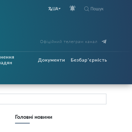
Пошук
UA
Офіційний телеграм канал
рнення
Документи
Безбар’єрність
мадян
Головні новини