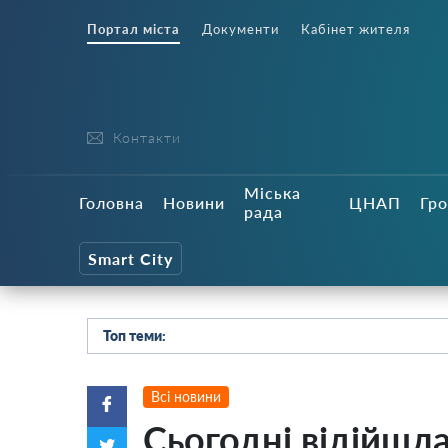
Портал міста
Документи
Кабінет жителя
Контакти
Міська
Головна
Новини
ЦНАП
Гро
рада
Smart City
Топ теми:
Всі новини
Сьогодні відійшла