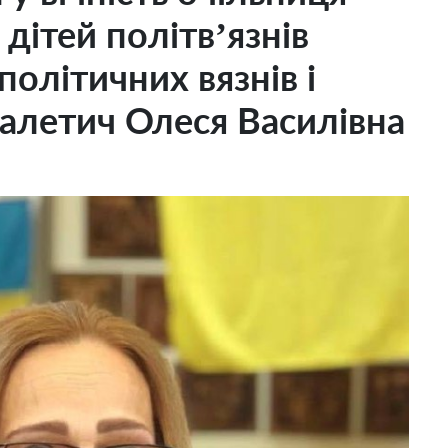
 дітей політвʼязнів
політичних вязнів і
алетич Олеся Василівна