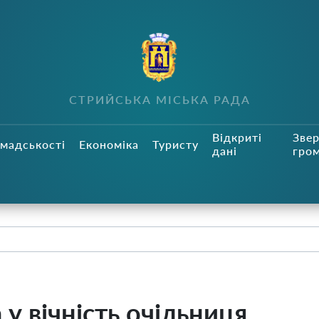
СТРИЙСЬКА МІСЬКА РАДА
Відкриті
Зве
мадськості
Економіка
Туристу
дані
гро
 у вічність очільниця