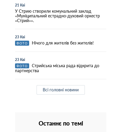
21 Кві
У Стрию створили комунальний заклад
«Муніципальний естрадно-духовий оркестр
«Стрий»».
23 Кві
Нічого для жителів без жителів!
ФОТО
23 Кві
Стрийська міська рада відкрита до
ФОТО
партнерства
Всі головні новини
Останнє по темі