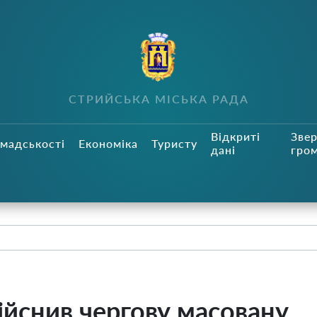
СТРИЙСЬКА МІСЬКА РАДА
Відкриті
Зве
мадськості
Економіка
Туристу
дані
гро
ійснив чергову масовану