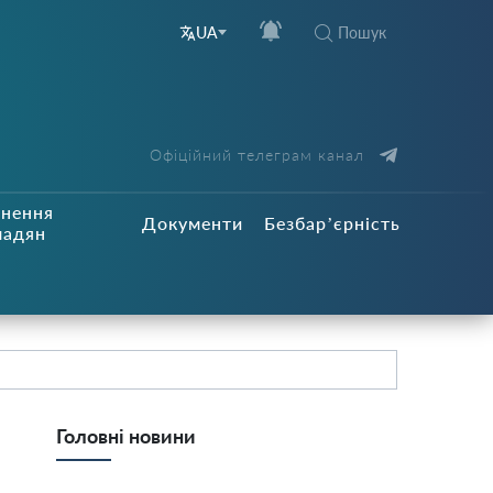
Пошук
UA
Офіційний телеграм канал
рнення
Документи
Безбар’єрність
мадян
Головні новини