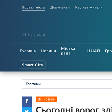
Портал міста
Документи
Кабінет жителя
Контакти
Міська
Головна
Новини
ЦНАП
Гро
рада
Smart City
Топ теми:
Всі новини
Сьогодні ворог зд