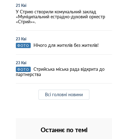
21 Кві
У Стрию створили комунальний заклад
«Муніципальний естрадно-духовий оркестр
«Стрий»».
23 Кві
Нічого для жителів без жителів!
ФОТО
23 Кві
Стрийська міська рада відкрита до
ФОТО
партнерства
Всі головні новини
Останнє по темі