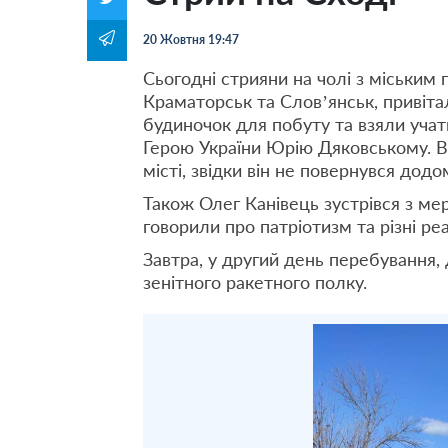
20 Жовтня 19:47
Сьогодні стрияни на чолі з міським
Краматорськ та Слов’янськ, привіта
будиночок для побуту та взяли учат
Герою України Юрію Дяковському. Від
місті, звідки він не повернувся додо
Також Олег Канівець зустрівся з м
говорили про патріотизм та різні реа
Завтра, у другий день перебування, 
зенітного ракетного полку.