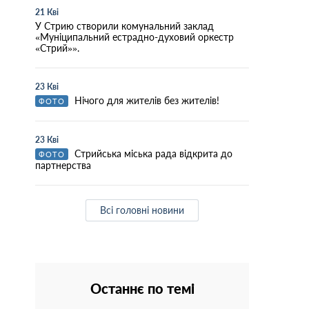
21 Кві
У Стрию створили комунальний заклад
«Муніципальний естрадно-духовий оркестр
«Стрий»».
23 Кві
Нічого для жителів без жителів!
ФОТО
23 Кві
Стрийська міська рада відкрита до
ФОТО
партнерства
Всі головні новини
Останнє по темі