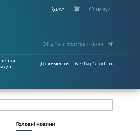
Пошук
UA
Офіційний телеграм канал
рнення
Документи
Безбар’єрність
мадян
Головні новини