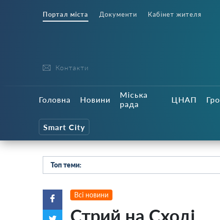
Портал міста
Документи
Кабінет жителя
Контакти
Міська
Головна
Новини
ЦНАП
Гро
рада
Smart City
Топ теми:
Всі новини
Стрий на Сході