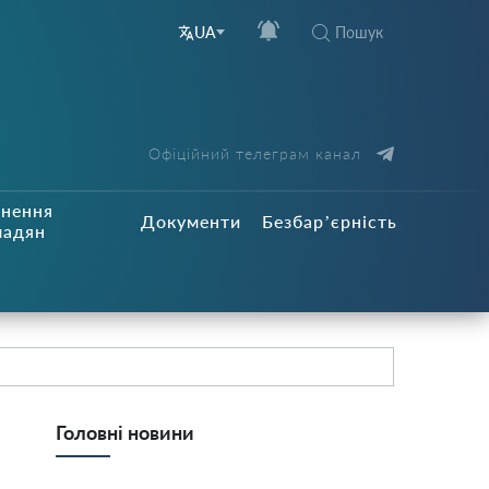
Пошук
UA
Офіційний телеграм канал
рнення
Документи
Безбар’єрність
мадян
Головні новини