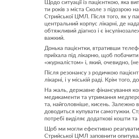
Щодо ситуації із пацієнткою, яка в
ти років з міста Сколе з підозрою н
Стрийської ЦМЛ. Після того, як у па
центральний корпус лікарні, де над
обтяжливий діагноз і є інсулінозале
важкий.
Донька пацієнтки, втративши телефо
приїхала під лікарню, щоб побачити х
«журналістом» і, який, очевидно, (н
Після резонансу з родичкою пацієнт
лікарні, і у міській раді. Крім того,
На жаль, державне фінансування ков
медикаменти та утримання медперсо
та, найголовніше, кисень. Залежно 
доводиться купувати самотужки. Стр
потребі виділяє додаткові кошти та р
Щоб ми могли ефективно реагувати 
Стрийської ЦМЛ заповнити опитува