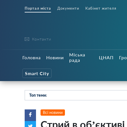
Портал міста
Документи
Кабінет жителя
Контакти
Міська
Головна
Новини
ЦНАП
Гро
рада
Smart City
Топ теми:
Всі новини
Стрий в об’єктиві