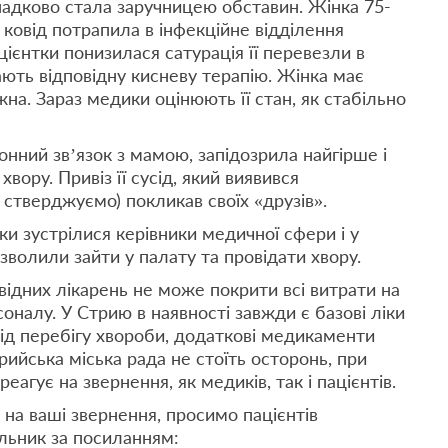
ипадково стала заручницею обставин. Жінка 75-
а ковід потрапила в інфекційне відділення
цієнтки понизилася сатурація її перевезли в
ають відповідну кисневу терапію. Жінка має
жна. Зараз медики оцінюють її стан, як стабільно
нний зв’язок з мамою, запідозрила найгірше і
вору. Привіз її сусід, який виявився
е стверджуємо) покликав своїх «друзів».
ки зустрілися керівники медичної сфери і у
 дозволили зайти у палату та провідати хвору.
ідних лікарень не може покрити всі витрати на
налу. У Стрию в наявності завжди є базові ліки
від перебігу хвороби, додаткові медикаменти
ийська міська рада не стоїть осторонь, при
еагує на звернення, як медиків, так і пацієнтів.
на ваші звернення, просимо пацієнтів
льник за посиланням: