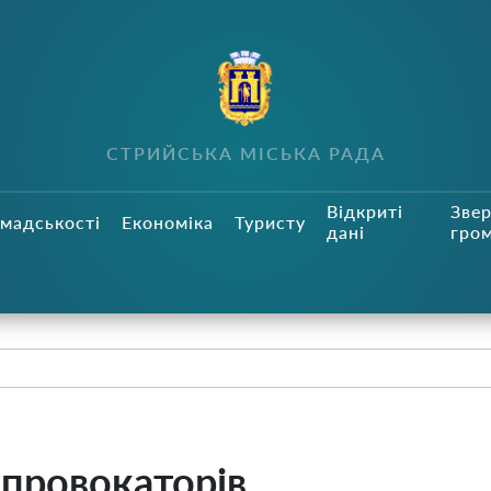
СТРИЙСЬКА МІСЬКА РАДА
Відкриті
Зве
мадськості
Економіка
Туристу
дані
гро
 провокаторів