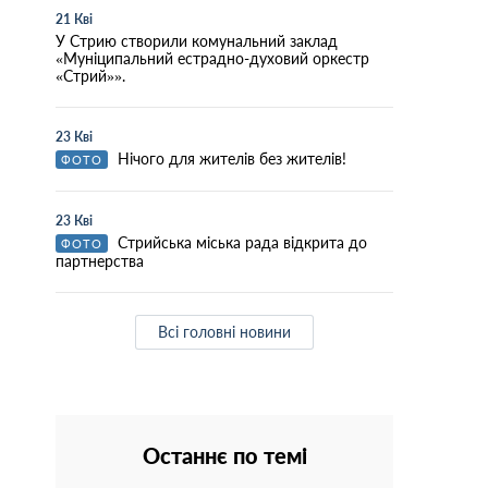
21 Кві
У Стрию створили комунальний заклад
«Муніципальний естрадно-духовий оркестр
«Стрий»».
23 Кві
Нічого для жителів без жителів!
ФОТО
23 Кві
Стрийська міська рада відкрита до
ФОТО
партнерства
Всі головні новини
Останнє по темі