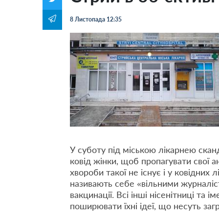
8 Листопада 12:35
У суботу під міською лікарнею скан
ковід жінки, щоб пропагувати свої 
хвороби такої не існує і у ковідних 
називають себе «вільними журналіс
вакцинації. Всі інші нісенітниці та 
поширювати їхні ідеї, що несуть за