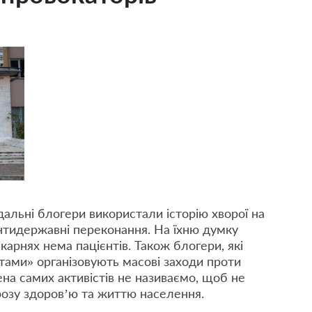
дальні блогери використали історію хворої на
антидержавні переконання. На їхню думку
лікарнях нема пацієнтів. Також блогери, які
тами» організовують масові заходи проти
імена самих активістів не називаємо, щоб не
грозу здоров’ю та життю населення.