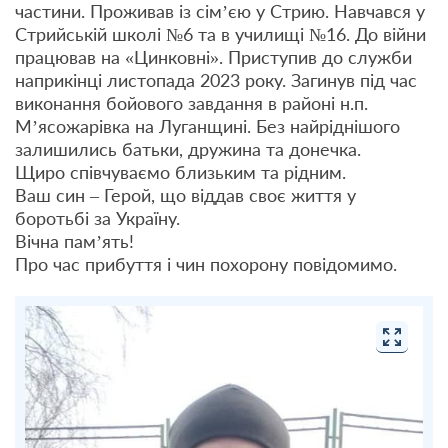
частини. Проживав із сімʼєю у Стрию. Навчався у
Стрийській школі №6 та в училищі №16. До війни
працював на «Цинковні». Приступив до служби
наприкінці листопада 2023 року. Загинув під час
виконання бойового завдання в районі н.п.
Мʼясожарівка на Луганщині. Без найріднішого
залишились батьки, дружина та донечка.
Щиро співчуваємо близьким та рідним.
Ваш син – Герой, що віддав своє життя у
боротьбі за Україну.
Вічна пам’ять!
Про час прибуття і чин похорону повідомимо.