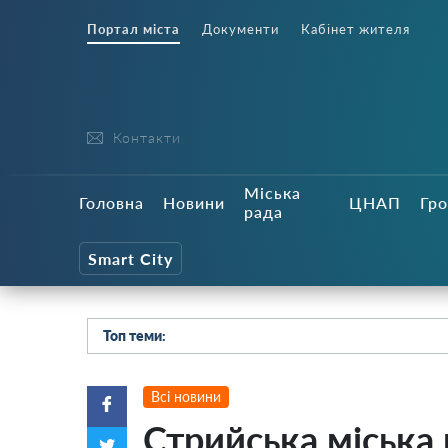
Портал міста
Документи
Кабінет жителя
Контакти
Міська
Головна
Новини
ЦНАП
Гро
рада
Smart City
Топ теми:
Всі новини
Стрийська міська