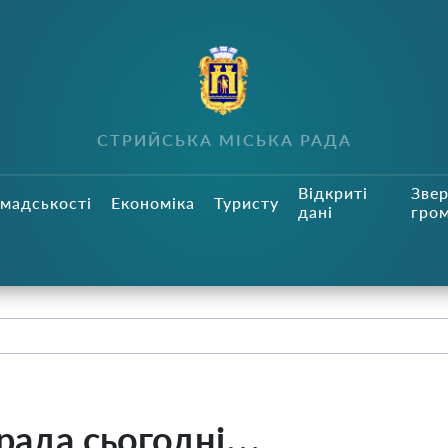
СТРИЙСЬКА МІСЬКА РАДА
Відкриті
Зве
мадськості
Економіка
Туристу
дані
гро
 рада сьогодні…