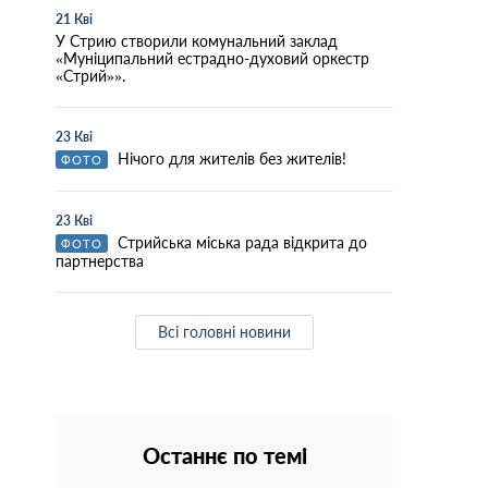
21 Кві
У Стрию створили комунальний заклад
«Муніципальний естрадно-духовий оркестр
«Стрий»».
23 Кві
Нічого для жителів без жителів!
ФОТО
23 Кві
Стрийська міська рада відкрита до
ФОТО
партнерства
Всі головні новини
Останнє по темі