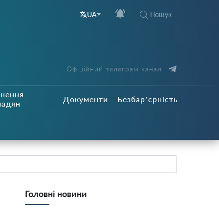
Пошук
UA
Офіційний телеграм канал
рнення
Документи
Безбар’єрність
мадян
Головні новини