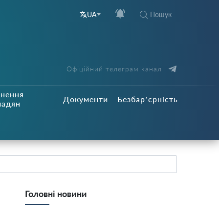
Пошук
UA
Офіційний телеграм канал
рнення
Документи
Безбар’єрність
мадян
Головні новини