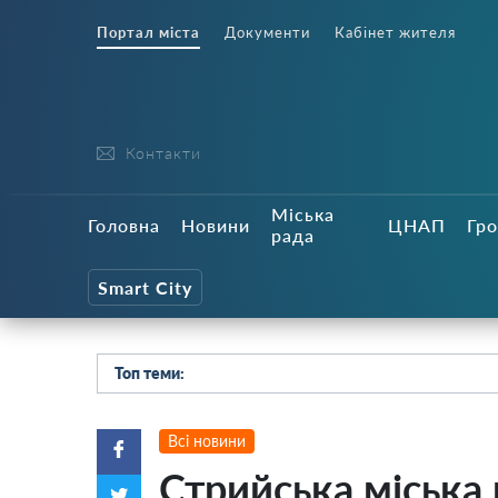
Портал міста
Документи
Кабінет жителя
Контакти
Міська
Головна
Новини
ЦНАП
Гро
рада
Smart City
Топ теми:
Всі новини
Стрийська міська