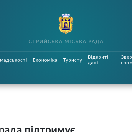
СТРИЙСЬКА МІСЬКА РАДА
Відкриті
Зве
мадськості
Економіка
Туристу
дані
гро
 рада підтримує