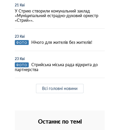
21 Кві
У Стрию створили комунальний заклад
«Муніципальний естрадно-духовий оркестр
«Стрий»».
23 Кві
Нічого для жителів без жителів!
ФОТО
23 Кві
Стрийська міська рада відкрита до
ФОТО
партнерства
Всі головні новини
Останнє по темі