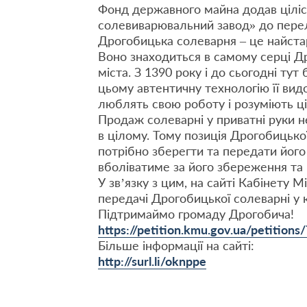
Фонд державного майна додав цілі
солевиварювальний завод» до перелі
Дрогобицька солеварня – це найста
Воно знаходиться в самому серці Д
міста. З 1390 року і до сьогодні ту
цьому автентичну технологію її вид
люблять свою роботу і розуміють ці
Продаж солеварні у приватні руки нес
в цілому. Тому позиція Дрогобицько
потрібно зберегти та передати його
вболіватиме за його збереження та 
У зв’язку з цим, на сайті Кабінету 
передачі Дрогобицької солеварні у 
Підтримаймо громаду Дрогобича!
https://petition.kmu.gov.ua/petitions
Більше інформації на сайті:
http://surl.li/oknppe