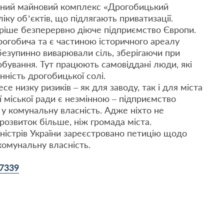
сний майновий комплекс «Дрогобицький
ку об’єктів, що підлягають приватизації.
ріше безперервно діюче підприємство Європи.
рогобича та є частиною історичного ареалу
т безупинно виварювали сіль, зберігаючи при
обування. Тут працюють самовіддані люди, які
нність дрогобицької солі.
е низку ризиків – як для заводу, так і для міста
ї міської ради є незмінною – підприємство
 у комунальну власність. Адже ніхто не
розвиток більше, ніж громада міста.
Міністрів України зареєстровано петицію щодо
комунальну власність.
/7339