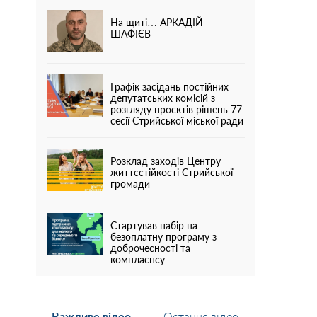
На щиті… АРКАДІЙ
ШАФІЄВ
Графік засідань постійних
депутатських комісій з
розгляду проєктів рішень 77
сесії Стрийської міської ради
Розклад заходів Центру
життєстійкості Стрийської
громади
Стартував набір на
безоплатну програму з
доброчесності та
комплаєнсу
Важливе відео
Останнє відео