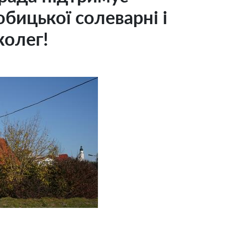
бицької солеварні і
колег!