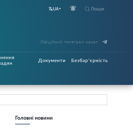
Пошук
UA
Офіційний телеграм канал
рнення
Документи
Безбар’єрність
мадян
Головні новини