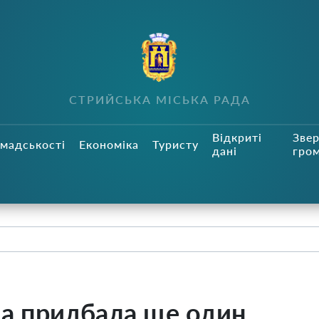
СТРИЙСЬКА МІСЬКА РАДА
Відкриті
Зве
мадськості
Економіка
Туристу
дані
гро
да придбала ще один