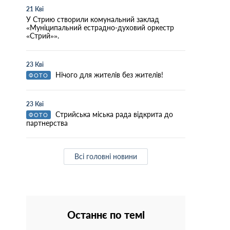
21 Кві
У Стрию створили комунальний заклад
«Муніципальний естрадно-духовий оркестр
«Стрий»».
23 Кві
Нічого для жителів без жителів!
ФОТО
23 Кві
Стрийська міська рада відкрита до
ФОТО
партнерства
Всі головні новини
Останнє по темі