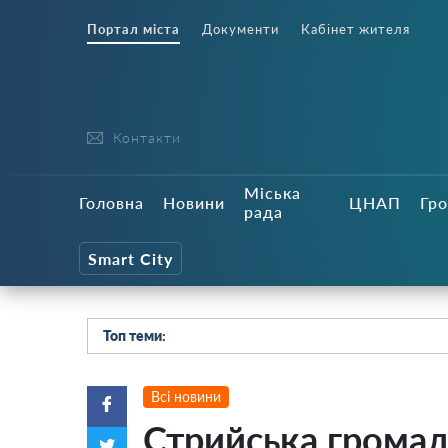
Портал міста
Документи
Кабінет жителя
Контакти
Міська
Головна
Новини
ЦНАП
Гро
рада
Smart City
Топ теми:
Всі новини
Стрийська грома