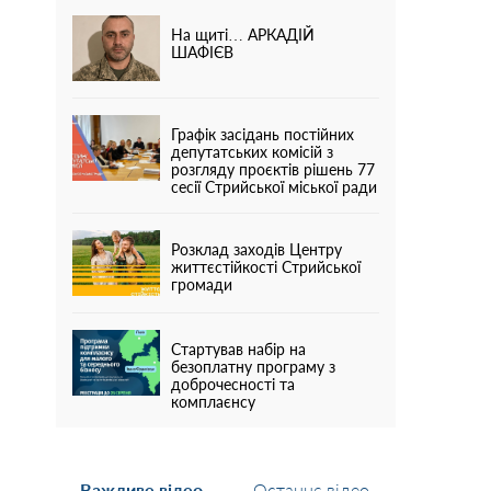
На щиті… АРКАДІЙ
ШАФІЄВ
Графік засідань постійних
депутатських комісій з
розгляду проєктів рішень 77
сесії Стрийської міської ради
Розклад заходів Центру
життєстійкості Стрийської
громади
Стартував набір на
безоплатну програму з
доброчесності та
комплаєнсу
Важливе відео
Останнє відео