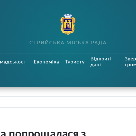
СТРИЙСЬКА МІСЬКА РАДА
Відкриті
Зве
мадськості
Економіка
Туристу
дані
гро
а попрощалася з