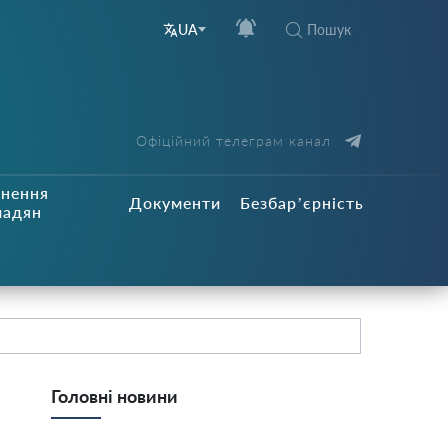
Пошук
UA
Офіційний телеграм канал
рнення
Документи
Безбар’єрність
мадян
Головні новини