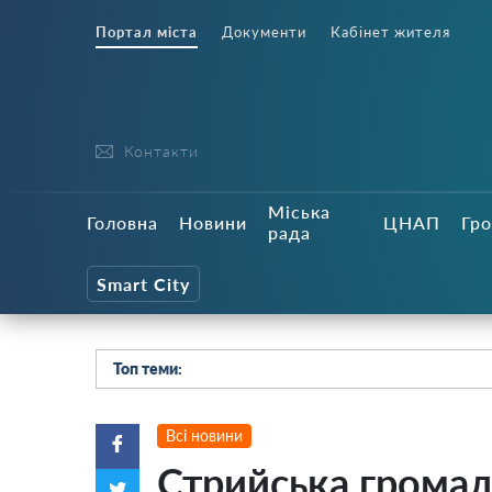
Портал міста
Документи
Кабінет жителя
Контакти
Міська
Головна
Новини
ЦНАП
Гро
рада
Smart City
Топ теми:
Всі новини
Стрийська громад