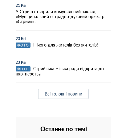
21 Кві
У Стрию створили комунальний заклад
«Муніципальний естрадно-духовий оркестр
«Стрий»».
23 Кві
Нічого для жителів без жителів!
ФОТО
23 Кві
Стрийська міська рада відкрита до
ФОТО
партнерства
Всі головні новини
Останнє по темі