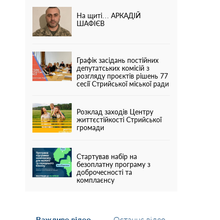
На щиті… АРКАДІЙ
ШАФІЄВ
Графік засідань постійних
депутатських комісій з
розгляду проєктів рішень 77
сесії Стрийської міської ради
Розклад заходів Центру
життєстійкості Стрийської
громади
Стартував набір на
безоплатну програму з
доброчесності та
комплаєнсу
Важливе відео
Останнє відео