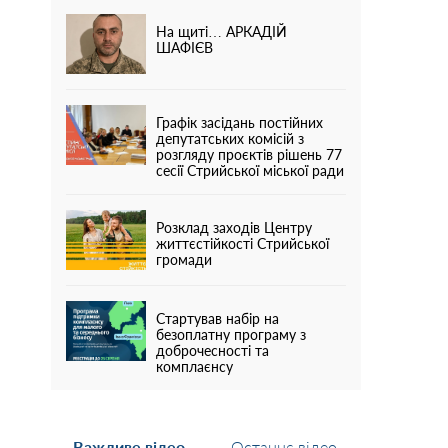
На щиті… АРКАДІЙ
ШАФІЄВ
Графік засідань постійних
депутатських комісій з
розгляду проєктів рішень 77
сесії Стрийської міської ради
Розклад заходів Центру
життєстійкості Стрийської
громади
Стартував набір на
безоплатну програму з
доброчесності та
комплаєнсу
Важливе відео
Останнє відео