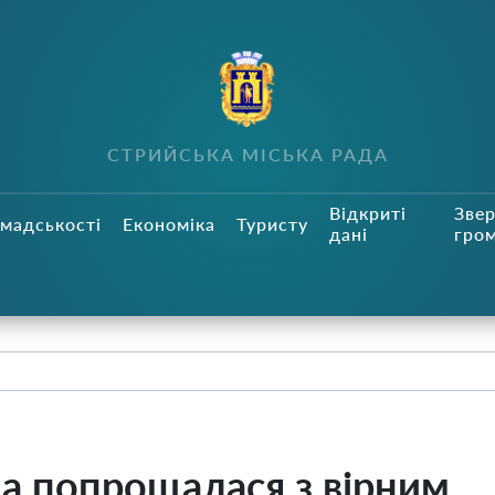
СТРИЙСЬКА МІСЬКА РАДА
Відкриті
Зве
мадськості
Економіка
Туристу
дані
гро
а попрощалася з вірним