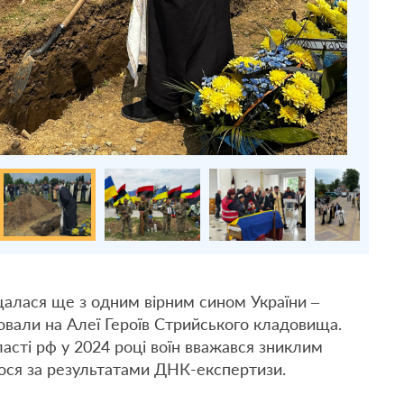
алася ще з одним вірним сином України –
овали на Алеї Героїв Стрийського кладовища.
ласті рф у 2024 році воїн вважався зниклим
лося за результатами ДНК-експертизи.