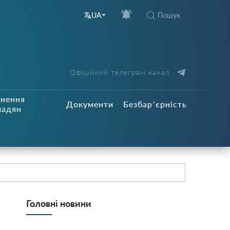
Пошук
UA
Офіційний телеграм канал
рнення
Документи
Безбар’єрність
мадян
Головні новини