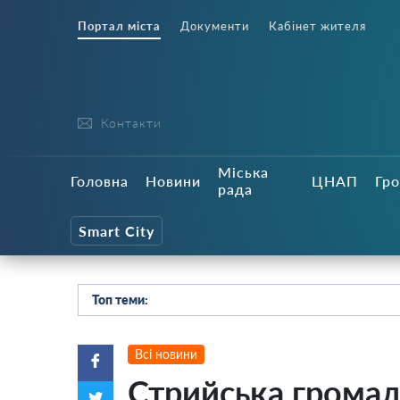
Портал міста
Документи
Кабінет жителя
Контакти
Міська
Головна
Новини
ЦНАП
Гро
рада
Smart City
Топ теми:
Всі новини
Стрийська громад