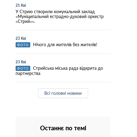
21 Кві
У Стрию створили комунальний заклад
«Муніципальний естрадно-духовий оркестр
«Стрий»».
23 Кві
Нічого для жителів без жителів!
ФОТО
23 Кві
Стрийська міська рада відкрита до
ФОТО
партнерства
Всі головні новини
Останнє по темі