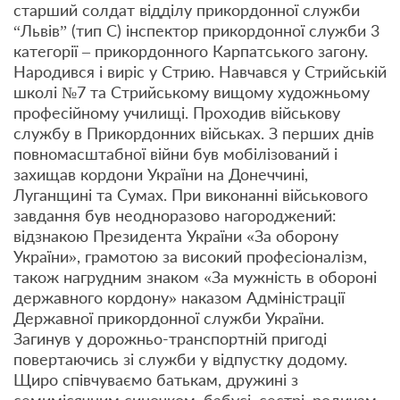
старший солдат відділу прикордонної служби
“Львів” (тип С) інспектор прикордонної служби 3
категорії – прикордонного Карпатського загону.
Народився і виріс у Стрию. Навчався у Стрийській
школі №7 та Стрийському вищому художньому
професійному училищі. Проходив військову
службу в Прикордонних військах. З перших днів
повномасштабної війни був мобілізований і
захищав кордони України на Донеччині,
Луганщині та Сумах. При виконанні військового
завдання був неодноразово нагороджений:
відзнакою Президента України «За оборону
України», грамотою за високий професіоналізм,
також нагрудним знаком «За мужність в обороні
державного кордону» наказом Адміністрації
Державної прикордонної служби України.
Загинув у дорожньо-транспортній пригоді
повертаючись зі служби у відпустку додому.
Щиро співчуваємо батькам, дружині з