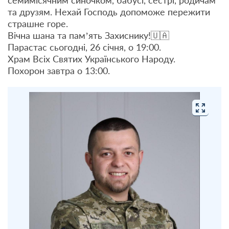
семимісячним синочком, бабусі, сестрі, родичам
та друзям. Нехай Господь допоможе пережити
страшне горе.
Вічна шана та пам’ять Захиснику!🇺🇦
Парастас сьогодні, 26 січня, о 19:00.
Храм Всіх Святих Українського Народу.
Похорон завтра о 13:00.